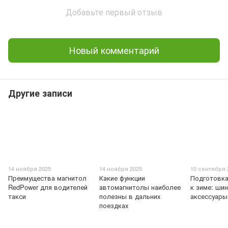
Добавьте первый отзыв
Новый комментарий
Другие записи
14 ноября 2025
14 ноября 2025
10 сентября 
Преимущества магнитол
Какие функции
Подготовк
RedPower для водителей
автомагнитолы наиболее
к зиме: шин
такси
полезны в дальних
аксессуары
поездках