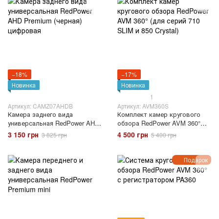
−18%
−17%
Новинка
Новинка
1
Артикул: CAMZ07AHDB
Артикул: AVM360S
Камера заднего вида
Комплект камер кругового
универсальная RedPower AHD
обзора RedPower AVM 360°
Premium (черная) цифровая
(для серий 710 SLIM и 850
3 150 грн
4 500 грн
3 825 грн
5 400 грн
Crystal)
Подарок