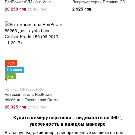
RedPower AVM 360° V2 с
Redpower серии Premium CCD
регистратором PA360 и AI
720P (под плафон подсветки
20 250 грн
2 925 грн
23 400 грн
номера)
−3%
Новинка
Хит
Артикул: RP85265PRO
Автомагнитола RedPower
85265 для Toyota Land Cruiser
Prado 150 (09.2013-11.2017)
26 325 грн
27 000 грн
Купить камеру парковки – видимость на 360°,
уверенность в каждом маневре
Вы за рулем, узкий двор, припаркованные машины по обе