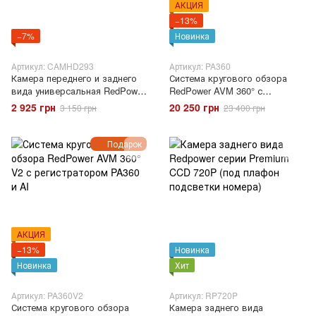
АКЦИЯ
−13%
−7%
Новинка
Артикул: CAMHD293
Артикул: PA360
Камера переднего и заднего
Система кругового обзора
вида универсальная RedPower
RedPower AVM 360° с
Premium mini
регистратором PA360
2 925 грн
20 250 грн
3 150 грн
23 400 грн
Подарок
АКЦИЯ
−13%
Новинка
Новинка
Хит
Артикул: PA360V2
Артикул: RP720P
Система кругового обзора
Камера заднего вида