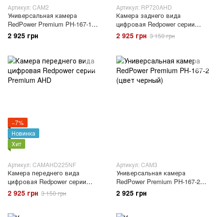
Артикул: CAM2
Артикул: RP720AHD
Универсальная камера
Камера заднего вида
RedPower Premium PH-167-1
цифровая Redpower серии
(хром)
Premium AHD 720P (под
2 925 грн
2 925 грн
3 150 грн
плафон подсветки номера)
−7%
Новинка
Хит
Артикул: CAMAHD225NF
Артикул: CAM3
Камера переднего вида
Универсальная камера
цифровая Redpower серии
RedPower Premium PH-167-2
Premium AHD
(цвет черный)
2 925 грн
2 925 грн
3 150 грн