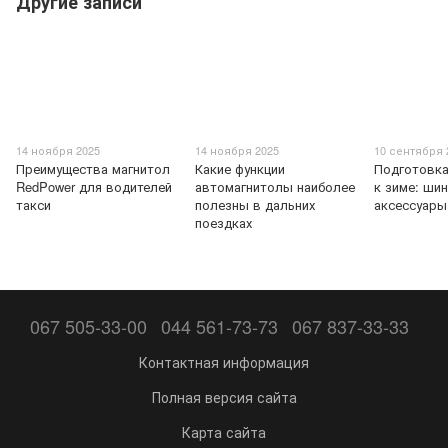
Другие записи
14 ноября 2025
14 ноября 2025
10 сентября 
Преимущества магнитол
Какие функции
Подготовк
RedPower для водителей
автомагнитолы наиболее
к зиме: шин
такси
полезны в дальних
аксессуары
поездках
067 505-33-00
044 561-73-73
067 837-33-33
Контактная информация
Полная версия сайта
Карта сайта