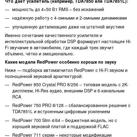
Что даёт усилитель (например, TDA7850 или TDA7851L):
мощность до 4×50 Вт RMS – без искажений
надёжную работу с 4-омными и 2-омными динамиками
улучшенную детализацию даже на штатной акустике
Именно сочетание качественного усилителя и
интеллектуальной обработки DSP формирует настоящее Hi-
Fi звучание в автомобилях, где каждый трек звучит
объёмно, чётко и эмоционально.
Какие модели RedPower особенно хороши по звуку
Ниже — подборка автомагнитол RedPower с Hi-Fi звуком и
полноценной звуковой архитектурой:
RedPower 850 Crystal PRO 8/256 – топовая модель с 2K-
дисплеем, Hi-Res аудио, внешним DSP и 6-канальным
RCA
RedPower 750 PRO 8/128 – сбалансированное решение с
TDA7851L и встроенным цифровым усилением
RedPower 700 Slim 4/64 – бюджетная модель, но с
хорошей звуковой платой и поддержкой FLAC
RedPower 711 серии – некоторые модификации