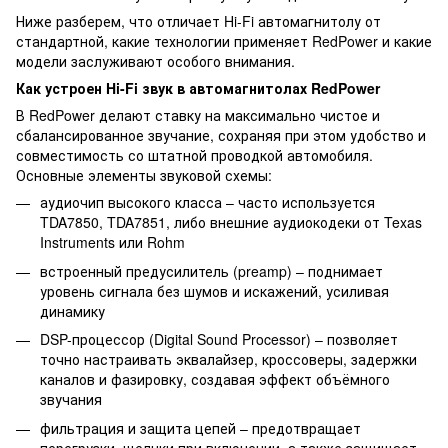
Ниже разберем, что отличает Hi-Fi автомагнитолу от
стандартной, какие технологии применяет RedPower и какие
модели заслуживают особого внимания.
Как устроен Hi-Fi звук в автомагнитолах RedPower
В RedPower делают ставку на максимально чистое и
сбалансированное звучание, сохраняя при этом удобство и
совместимость со штатной проводкой автомобиля.
Основные элементы звуковой схемы:
аудиочип высокого класса – часто используется
TDA7850, TDA7851, либо внешние аудиокодеки от Texas
Instruments или Rohm
встроенный предусилитель (preamp) – поднимает
уровень сигнала без шумов и искажений, усиливая
динамику
DSP-процессор (Digital Sound Processor) – позволяет
точно настраивать эквалайзер, кроссоверы, задержки
каналов и фазировку, создавая эффект объёмного
звучания
фильтрация и защита цепей – предотвращает
перегрузки, щелчки при включении, а также защищает