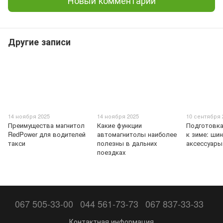
Другие записи
14 ноября 2025
14 ноября 2025
10 сентября 
Преимущества магнитол
Какие функции
Подготовк
RedPower для водителей
автомагнитолы наиболее
к зиме: шин
такси
полезны в дальних
аксессуары
поездках
067 505-33-00
044 561-73-73
067 837-33-33
Контактная информация