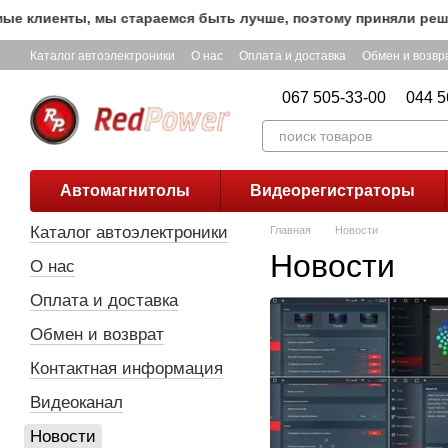
Перейти к основному контенту
 клиенты, мы стараемся быть лучше, поэтому приняли решени
Каталог автоэлектроники
О нас
Оплата и доставка
Обмен и возвр
067 505-33-00
044 5
Автомагнитолы
Видеорегистраторы
Каталог автоэлектроники
Главная
Новости
Новости
О нас
Оплата и доставка
Обмен и возврат
Контактная информация
Видеоканал
Новости