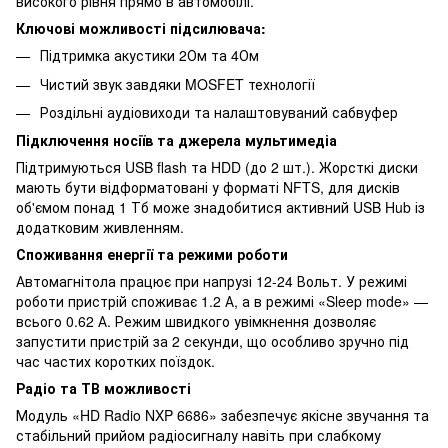
високого рівня прямо в автомобілі.
Ключові можливості підсилювача:
Підтримка акустики 2Ом та 4Ом
Чистий звук завдяки MOSFET технології
Роздільні аудіовиходи та налаштовуваний сабвуфер
Підключення носіїв та джерела мультимедіа
Підтримуються USB flash та HDD (до 2 шт.). Жорсткі диски
мають бути відформатовані у форматі NFTS, для дисків
об'ємом понад 1 Тб може знадобитися активний USB Hub із
додатковим живленням.
Споживання енергії та режими роботи
Автомагнітола працює при напрузі 12-24 Вольт. У режимі
роботи пристрій споживає 1.2 А, а в режимі «Sleep mode» —
всього 0.62 А. Режим швидкого увімкнення дозволяє
запустити пристрій за 2 секунди, що особливо зручно під
час частих коротких поїздок.
Радіо та ТВ можливості
Модуль «HD Radio NXP 6686» забезпечує якісне звучання та
стабільний прийом радіосигналу навіть при слабкому