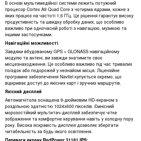
В основі мультимедійної системи лежить потужний
процесор Cortex A9 Quad Core з чотирма ядрами, кожне з
яких працює на частоті 1,6 ГГц. Це рішення гарантує високу
продуктивність та швидку обробку даних, що особливо
важливо при одночасній роботі з навігацією, музикою та
іншими застосунками.
Навігаційні можливості
Завдяки вбудованому GPS + GLONASS навігаційному
модулю та антені, ви завжди знатимете своє
місцезнаходження. Це особливо важливо під час тривалих
поїздок або подорожей у незнайомі місця. Ліцензійне
програмне забезпечення Navitel купується окремо, що
відкриває доступ до якісних карт і зручних маршрутів.
Якісний дисплей
Автомагнітола оснащена 9-дюймовим HD-екраном з
роздільною здатністю 1024x600 пікселів. Ємнісний
морозостійкий мультитач-дисплей забезпечує чітке
зображення та комфортне керування навіть у холодну пору
року. Висока яскравість дисплея дозволяє зберігати
читабельність за будь-якого освітлення.
Переваги екрану RedPower 31181 IPS: