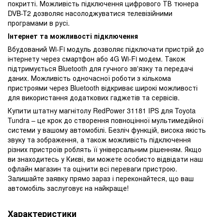
покритті. Можливість підключення цифрового ТВ тюнера
DVB-T2 дозволяє насолоджуватися телевізійними
програмами в русі.
Інтернет та можливості підключення
Вбудований Wi-Fi модуль дозволяє підключати пристрій до
інтернету через смартфон або 4G Wi-Fi модем. Також
підтримується Bluetooth для гучного зв'язку та передачі
даних. Можливість одночасної роботи з кількома
пристроями через Bluetooth відкриває широкі можливості
для використання додаткових гаджетів та сервісів.
Купити штатну магнітолу RedPower 31181 IPS для Toyota
Tundra – це крок до створення повноцінної мультимедійної
системи у вашому автомобілі. Безліч функцій, висока якість
звуку та зображення, а також можливість підключення
різних пристроїв роблять її універсальним рішенням. Якщо
ви знаходитесь у Києві, ви можете особисто відвідати наш
офлайн магазин та оцінити всі переваги пристрою.
Залишайте заявку прямо зараз і переконайтеся, що ваш
автомобіль заслуговує на найкраще!
Характеристики