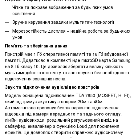
Чітке та яскраве зображення за будь-яких умов
освітлення
Зручне керування завдяки мультитач-технології
Морозостійкість дисплея – надійна робота за будь-яких
умов
Пам'ять та зберігання даних
Пристрій має 1 Гб оперативної пам'яті та 16 Гб вбудованої
пам'яті. Додатково в комплекті йде microSD карта Samsung
на 8 Гб класу 10. Це дозволяє зберігати велику кількість
мультимедійного контенту та застосунків без необхідності
підключення зовнішніх носіїв.
Звук та підключення аудіо/відео пристроїв
Модель оснащена підсилювачем TDA 7850 (MOSFET, HI-FI),
який підтримує акустику з опором 2Ом та 4Ом.
Автомагнітола пропонує безліч варіантів підключення:
відеовхід під
камери переднього та заднього огляду
,
лінійні аудіовиходи, роздільний регульований вихід на
сабвуфер, еквалайзер з функцією Loud для посилення
ефектів. Це дозволяє створити справжню аудіосистему