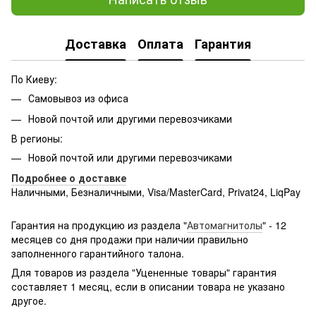
Доставка
Оплата
Гарантия
По Киеву:
Самовывоз из офиса
Новой почтой или другими перевозчиками
В регионы:
Новой почтой или другими перевозчиками
Подробнее о доставке
Наличными, Безналичными, Visa/MasterCard, Privat24, LiqPay
Подробнее:
http://rozetka.com.ua/samsung_sm-
g361hhadsek/p3316040/#
Гарантия на продукцию из раздела "
Автомагнитолы
" - 12
месяцев со дня продажи при наличии правильно
заполненного гарантийного талона.
Для товаров из раздела "Уцененные товары" гарантия
составляет 1 месяц, если в описании товара не указано
другое.