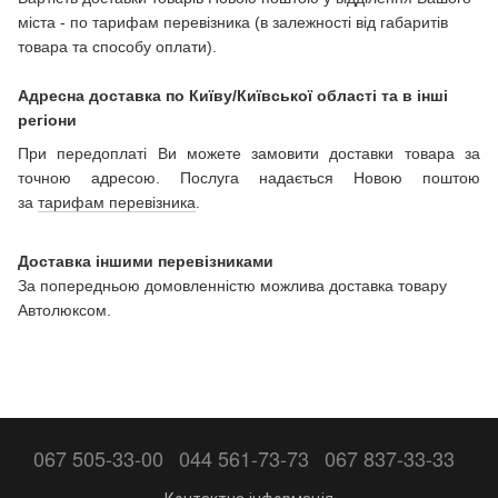
міста - по тарифам перевізника (в залежності від габаритів
товара та способу оплати).
Адресна доставка по Київу/Київської області та в інші
регіони
При передоплаті Ви можете замовити доставки товара за
точною адресою. Послуга надається Новою поштою
за
тарифам перевізника
.
Доставка іншими перевізниками
За попередньою домовленністю можлива доставка товару
Автолюксом.
067 505-33-00
044 561-73-73
067 837-33-33
Контактна інформація