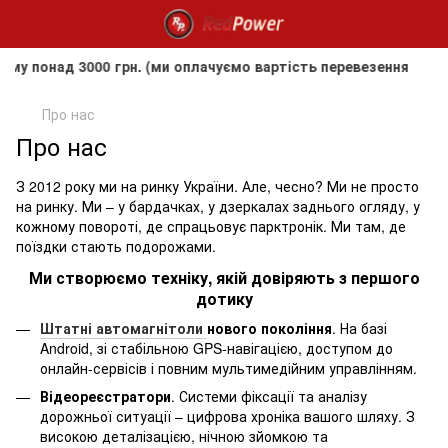
онад 3000 грн. (ми оплачуємо вартість перевезення до клієн
Про нас
Про нас
З 2012 року ми на ринку України. Але, чесно? Ми не просто
на ринку. Ми – у бардачках, у дзеркалах заднього огляду, у
кожному повороті, де спрацьовує парктронік. Ми там, де
поїздки стають подорожами.
Ми створюємо техніку, якій довіряють з першого
дотику
Штатні автомагнітоли
нового покоління
.
На базі
Android, зі стабільною GPS-навігацією, доступом до
онлайн-сервісів і повним мультимедійним управлінням.
Відеореєстратори
.
Системи фіксації та аналізу
дорожньої ситуації – цифрова хроніка вашого шляху. З
високою деталізацією, нічною зйомкою та