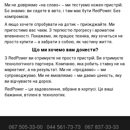
Ми не довіряємо «на слово» – ми тестуємо кожен пристрій.
Бо знаємо: ви сядете в авто, і там має бути RedPower. Без
компромісів.
А якщо хочете спробувати на дотик – приїжджайте. Ми
пригостимо вас чаєм. З терпкістю прогресу і ароматом
впевненості. Покажемо, як працює техніка, яку хочеться не
просто купити – а забрати з собою, як частину життя.
Що ми хочемо вам донести?
З RedPower ви отримуєте не просто пристрій. Ви отримуєте
технологічного партнера. Компанію, яка робить ставку не на
маркетинг, а на результат. Ми не «продаємо» – ми
супроводжуємо. Ми не вмовляємо – ми даємо цінність, яку
ви відчуваєте на дорозі.
RedPower – це задоволення, зібране в корпусі. Це ваші
бажання, втілені в технологіях.
067 505-33-00
044 561-73-73
067 837-33-33