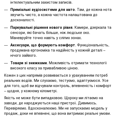
інтелектуальним захистом записів.
Преміальні аудіосистеми для авто
.
Там, де кожна нота
звучить чисто, а кожна частота налаштована до
досконалості.
Паркувальні рішення нового рівня
.
Камери, дзеркала та
сенсори, які бачать більше, ніж людське око.
Маневруйте точно навіть у сліпих зонах.
Аксесуари, що формують комфорт
.
Функціональність,
продумана ергономіка та надійність у кожній деталі –
нічого зайвого.
Товари зі знижками
. Можливість отримати технології
високого класу за привабливою ціною.
Кожен з цих напрямів розвивається з урахуванням потреб
реальних водіїв. Ми слухаємо, тестуємо, адаптуємося. Усе
для того, щоб ви відчували контроль, впевненість і комфорт
– щодня, у кожному кілометрі.
Якість не може бути випадковою. Щороку ми літаємо на
заводи, де народжуються наші пристрої. Дивимось.
Перевіряємо. Вдосконалюємо. Ми не запускаємо модель у
продаж, доки не впевнені, що вона витримає реальні умови.