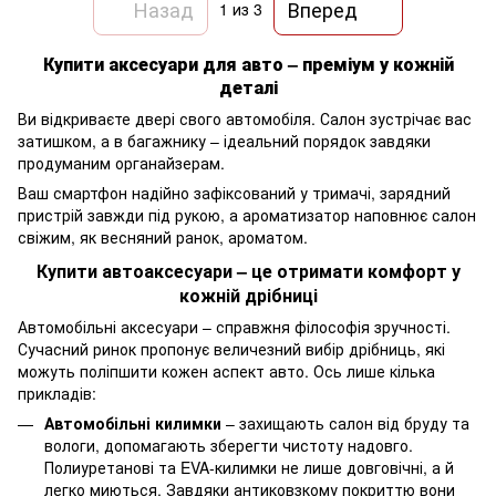
Назад
Вперед
1
из 3
Купити аксесуари для авто – преміум у кожній
деталі
Ви відкриваєте двері свого автомобіля. Салон зустрічає вас
затишком, а в багажнику – ідеальний порядок завдяки
продуманим органайзерам.
Ваш смартфон надійно зафіксований у тримачі, зарядний
пристрій завжди під рукою, а ароматизатор наповнює салон
свіжим, як весняний ранок, ароматом.
Купити автоаксесуари – це отримати комфорт у
кожній дрібниці
Автомобільні аксесуари – справжня філософія зручності.
Сучасний ринок пропонує величезний вибір дрібниць, які
можуть поліпшити кожен аспект авто. Ось лише кілька
прикладів:
Автомобільні килимки
– захищають салон від бруду та
вологи, допомагають зберегти чистоту надовго.
Полиуретанові та EVA-килимки не лише довговічні, а й
легко миються. Завдяки антиковзкому покриттю вони