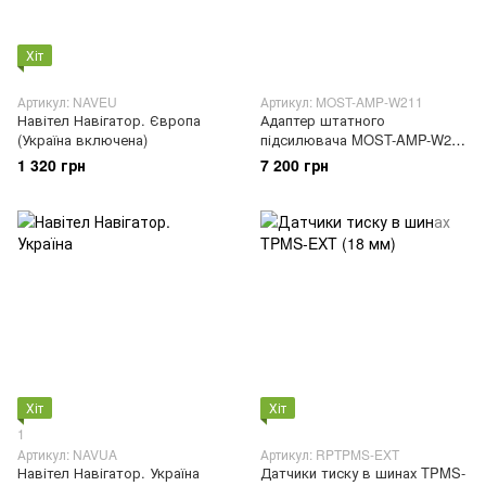
Хіт
Артикул: NAVEU
Артикул: MOST-AMP-W211
Навітел Навігатор. Європа
Адаптер штатного
(Україна включена)
підсилювача MOST-AMP-W211
для Mercedes-Benz W211
1 320 грн
7 200 грн
Хіт
Хіт
1
Артикул: NAVUA
Артикул: RPTPMS-EXT
Навітел Навігатор. Україна
Датчики тиску в шинах TPMS-