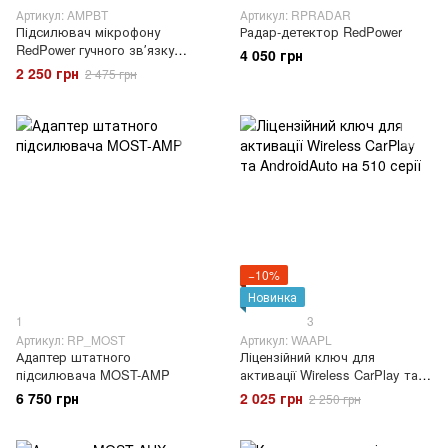
Артикул: AMPBT
Артикул: RPRADAR
Підсилювач мікрофону
Радар-детектор RedPower
RedPower гучного звʼязку
4 050 грн
через Bluetooth
2 250 грн
2 475 грн
−10%
Новинка
1
3
Артикул: RP_MOST
Артикул: WAAPL
Адаптер штатного
Ліцензійний ключ для
підсилювача MOST-AMP
активації Wireless CarPlay та
AndroidAuto на 510 серії
6 750 грн
2 025 грн
2 250 грн