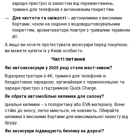
зарядні пристрої із захистом від перевантажень,
тримачі для телефонів з антиковзким покриттям.
Для чистоти та свіжості
– автокилимки з високими
бортами, чохли на сидіння з водовідштовхувальним
покриттям, ароматизатори повітря з тривалим терміном
дії.
А якщо ви хочете протестувати аксесуари перед покупкою,
ви можете купити їх у Києві особисто.
Часті питання
Які автоаксесуари у 2025 році стали маст-хевом?
Відеореєстратори з 4K, тримачі для телефонів із
бездротовою зарядкою, органайзери з термоізоляцією та
зарядні пристрої з підтримкою Quick Charge.
Як обрати автомобільні килимки для салону?
Ідеальні килимки – з поліуретану або EVA-матеріалу. Вони
стійкі до зносу, легко миються, не ковзають. Обирайте
килимки з високими бортами для максимальної захисту від
бруду.
Які аксесуари підвищують безпеку на дорозі?