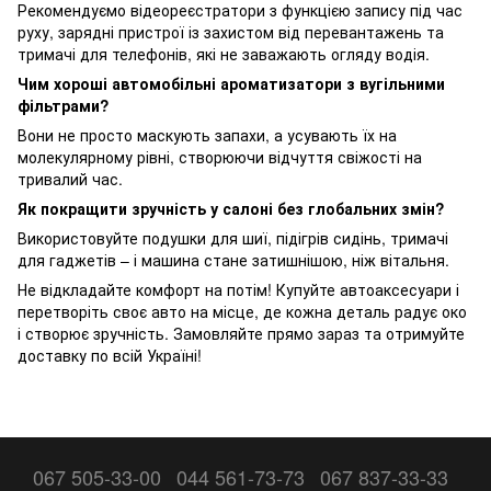
Рекомендуємо відеореєстратори з функцією запису під час
руху, зарядні пристрої із захистом від перевантажень та
тримачі для телефонів, які не заважають огляду водія.
Чим хороші автомобільні ароматизатори з вугільними
фільтрами?
Вони не просто маскують запахи, а усувають їх на
молекулярному рівні, створюючи відчуття свіжості на
тривалий час.
Як покращити зручність у салоні без глобальних змін?
Використовуйте подушки для шиї, підігрів сидінь, тримачі
для гаджетів – і машина стане затишнішою, ніж вітальня.
Не відкладайте комфорт на потім! Купуйте автоаксесуари і
перетворіть своє авто на місце, де кожна деталь радує око
і створює зручність. Замовляйте прямо зараз та отримуйте
доставку по всій Україні!
067 505-33-00
044 561-73-73
067 837-33-33