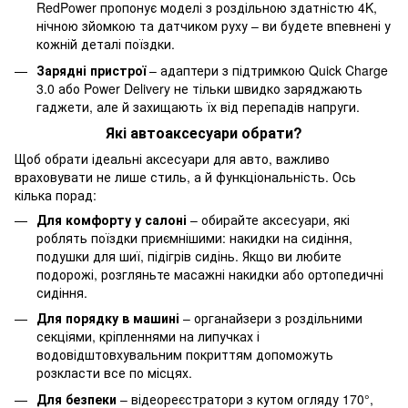
RedPower пропонує моделі з роздільною здатністю 4K,
нічною зйомкою та датчиком руху – ви будете впевнені у
кожній деталі поїздки.
Зарядні пристрої
– адаптери з підтримкою Quick Charge
3.0 або Power Delivery не тільки швидко заряджають
гаджети, але й захищають їх від перепадів напруги.
Які автоаксесуари обрати?
Щоб обрати ідеальні аксесуари для авто, важливо
враховувати не лише стиль, а й функціональність. Ось
кілька порад:
Для комфорту у салоні
– обирайте аксесуари, які
роблять поїздки приємнішими: накидки на сидіння,
подушки для шиї, підігрів сидінь. Якщо ви любите
подорожі, розгляньте масажні накидки або ортопедичні
сидіння.
Для порядку в машині
– органайзери з роздільними
секціями, кріпленнями на липучках і
водовідштовхувальним покриттям допоможуть
розкласти все по місцях.
Для безпеки
– відеореєстратори з кутом огляду 170°,