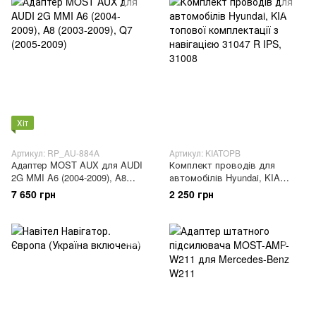
Хіт
Артикул: RP_AU-884A
Артикул: KIATOPB
Адаптер MOST AUX для AUDI
Комплект проводів для
2G MMI A6 (2004-2009), A8
автомобілів Hyundai, KIA
(2003-2009), Q7 (2005-2009)
топової комплектації з
7 650 грн
2 250 грн
навігацією 31047 R IPS, 31008