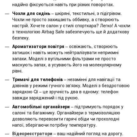
надійно фіксуються навіть при різких поворотах.
Чохли для сидінь
– шкіряні, текстильні, з підігрівом.
Чохли не просто захищають оббивку, а створюють
настрій. Хочете салон у стилі спорткара? Легко! А чохли
з технологією Airbag Safe забезпечують ще й додаткову
безпеку.
Ароматизатори повітря
– освіжають, створюють
затишок і навіть можуть нейтралізувати неприємні
запахи. Моделі з вугільними фільтрами не просто
маскують запах, а усувають його на молекулярному
рівні.
Тримачі для телефонів
– незамінні для навігації та
дзвінків у режимі гучного зв'язку. Моделі з бездротовою
зарядкою Qi – це зручність два в одному: телефон
завжди заряджений і під рукою.
Автомобільні органайзери
– підтримують порядок у
салоні та багажнику. Органайзери з термоізоляцією
дозволяють перевозити гарячі обіди чи прохолодні
напої, зберігаючи потрібну температуру.
Відеореєстратори
– ваш надійний погляд на дорогу.