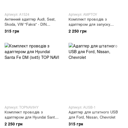
Артикул: A1524
Артикул: AMPTOY
Антенний адаптер Audi, Seat,
Комплект проводів з
Skoda, VW "Fakra" - DIN
адаптером для запуску
активний
штатного підсилювача Toyota
315 грн
2 250 грн
Артикул: TOPNAVIHY
Артикул: AUSB-1
Комплект проводів з
Адаптер для штатного USB
адаптером для Hyundai Santa
для Ford, Nissan, Chevrolet
Fe DM (ix45) TOP NAVI
2 250 грн
315 грн