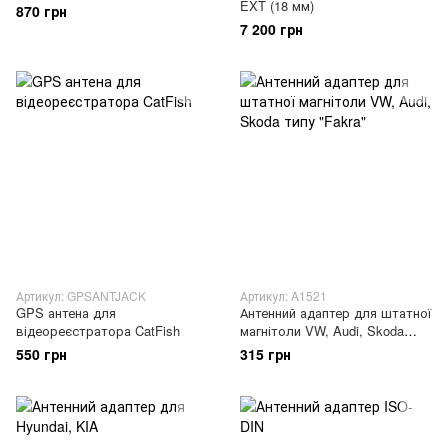
EXT (18 мм)
870 грн
7 200 грн
Артикул: GPSANTJACK
Артикул: A1521
GPS антена для
Антенний адаптер для штатної
відеореєстратора CatFish
магнітоли VW, Audi, Skoda
типу "Fakra"
550 грн
315 грн