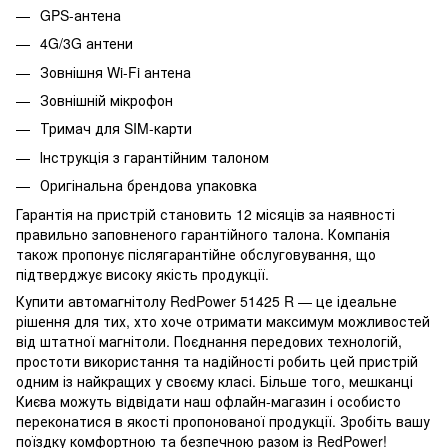
GPS-антена
4G/3G антени
Зовнішня Wi-Fi антена
Зовнішній мікрофон
Тримач для SIM-карти
Інструкція з гарантійним талоном
Оригінальна брендова упаковка
Гарантія на пристрій становить 12 місяців за наявності
правильно заповненого гарантійного талона. Компанія
також пропонує післягарантійне обслуговування, що
підтверджує високу якість продукції.
Купити автомагнітолу RedPower 51425 R — це ідеальне
рішення для тих, хто хоче отримати максимум можливостей
від штатної магнітоли. Поєднання передових технологій,
простоти використання та надійності робить цей пристрій
одним із найкращих у своєму класі. Більше того, мешканці
Києва можуть відвідати наш офлайн-магазин і особисто
переконатися в якості пропонованої продукції. Зробіть вашу
поїздку комфортною та безпечною разом із RedPower!