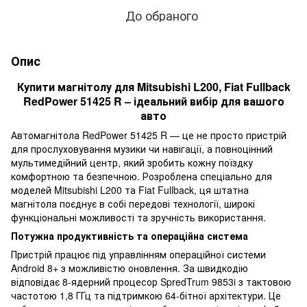
До обраного
Опис
Купити магнітолу для Mitsubishi L200, Fiat Fullback
RedPower 51425 R – ідеальний вибір для вашого
авто
Автомагнітола RedPower 51425 R — це не просто пристрій
для прослуховування музики чи навігації, а повноцінний
мультимедійний центр, який зробить кожну поїздку
комфортною та безпечною. Розроблена спеціально для
моделей Mitsubishi L200 та Fiat Fullback, ця штатна
магнітола поєднує в собі передові технології, широкі
функціональні можливості та зручність використання.
Потужна продуктивність та операційна система
Пристрій працює під управлінням операційної системи
Android 8+ з можливістю оновлення. За швидкодію
відповідає 8-ядерний процесор SpredTrum 9853i з тактовою
частотою 1,8 ГГц та підтримкою 64-бітної архітектури. Це