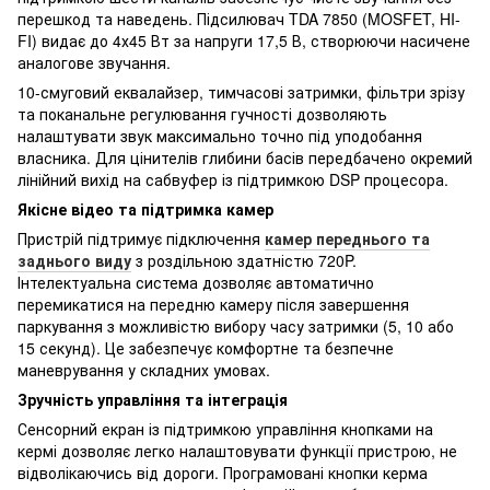
перешкод та наведень. Підсилювач TDA 7850 (MOSFET, HI-
FI) видає до 4х45 Вт за напруги 17,5 В, створюючи насичене
аналогове звучання.
10-смуговий еквалайзер, тимчасові затримки, фільтри зрізу
та поканальне регулювання гучності дозволяють
налаштувати звук максимально точно під уподобання
власника. Для цінителів глибини басів передбачено окремий
лінійний вихід на сабвуфер із підтримкою DSP процесора.
Якісне відео та підтримка камер
Пристрій підтримує підключення
камер переднього та
заднього виду
з роздільною здатністю 720P.
Інтелектуальна система дозволяє автоматично
перемикатися на передню камеру після завершення
паркування з можливістю вибору часу затримки (5, 10 або
15 секунд). Це забезпечує комфортне та безпечне
маневрування у складних умовах.
Зручність управління та інтеграція
Сенсорний екран із підтримкою управління кнопками на
кермі дозволяє легко налаштовувати функції пристрою, не
відволікаючись від дороги. Програмовані кнопки керма