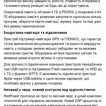
забезпечує високу швидкість роботи, плавність інтерфейсу
та моментальну реакцію на будь-які дії користувача.
Оперативна пам'ять об'ємом 4 ГБ (LPDDR3) у поєднанні з 64
ГБ вбудованої пам'яті дозволяє запускати одночасно кілька
програм, зберігати карти навігації, музику, відео та інші дані
без ризику переповнення.
Бездоганна навігація та підключення
Пристрій підтримує навігацію GPS та ГЛОНАСС, що гарантує
точне визначення місцезнаходження та коректні маршрути
навіть у складних умовах міської забудови чи за межами
населених пунктів. Вбудована антена підсилює сигнал та
мінімізує ризик втрати зв'язку із супутниками.
Для зручності підключення зовнішніх пристроїв передбачені
три USB-порти із підтримкою Flash-накопичувачів та HDD до
1 ТБ у форматі NTFS. Є можливість підключати пристрої
Apple через USB-кабель з одночасною зарядкою, що
особливо зручно у далеких поїздках.
Інновації у звуці: повний контроль над аудіосистемою
RedPower пропонує не просто якісний звук, а цілий комплекс
технологій для справжніх меломанів. Новий DSP процесор із
підтримкою шести каналів забезпечує чисте звучання без