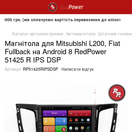
рн. (ми оплачуємо вартість перевезення до клієнта, але не 
Каталог автоелектроніки
Автомагнітоли
Штатний головний
Магнітола для Mitsubishi L200, Fiat
Fullback на Android 8 RedPower
51425 R IPS DSP
Артикул:
RP51425RIPSDSP
Написати відгук