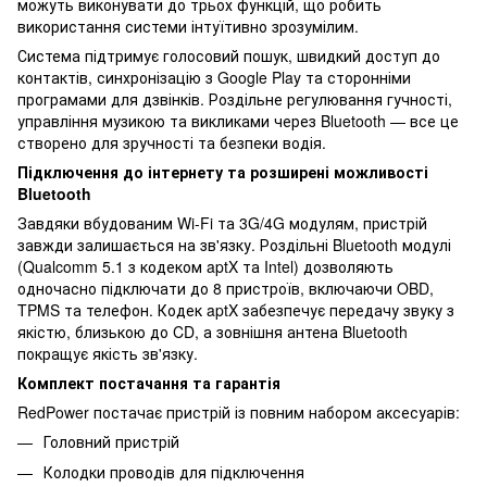
можуть виконувати до трьох функцій, що робить
використання системи інтуїтивно зрозумілим.
Система підтримує голосовий пошук, швидкий доступ до
контактів, синхронізацію з Google Play та сторонніми
програмами для дзвінків. Роздільне регулювання гучності,
управління музикою та викликами через Bluetooth — все це
створено для зручності та безпеки водія.
Підключення до інтернету та розширені можливості
Bluetooth
Завдяки вбудованим Wi-Fi та 3G/4G модулям, пристрій
завжди залишається на зв'язку. Роздільні Bluetooth модулі
(Qualcomm 5.1 з кодеком aptX та Intel) дозволяють
одночасно підключати до 8 пристроїв, включаючи OBD,
TPMS та телефон. Кодек aptX забезпечує передачу звуку з
якістю, близькою до CD, а зовнішня антена Bluetooth
покращує якість зв'язку.
Комплект постачання та гарантія
RedPower постачає пристрій із повним набором аксесуарів:
Головний пристрій
Колодки проводів для підключення