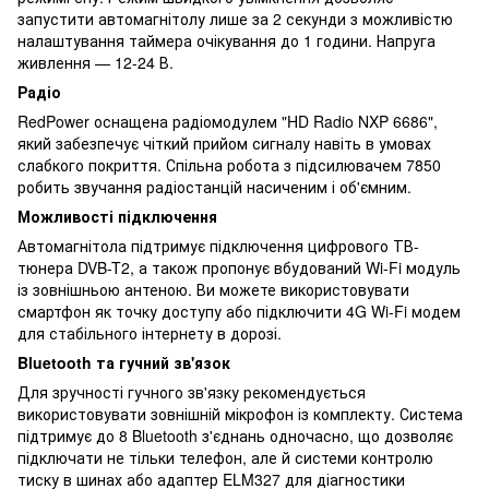
запустити автомагнітолу лише за 2 секунди з можливістю
налаштування таймера очікування до 1 години. Напруга
живлення — 12-24 В.
Радіо
RedPower оснащена радіомодулем "HD Radio NXP 6686",
який забезпечує чіткий прийом сигналу навіть в умовах
слабкого покриття. Спільна робота з підсилювачем 7850
робить звучання радіостанцій насиченим і об'ємним.
Можливості підключення
Автомагнітола підтримує підключення цифрового ТВ-
тюнера DVB-T2, а також пропонує вбудований Wi-Fi модуль
із зовнішньою антеною. Ви можете використовувати
смартфон як точку доступу або підключити 4G Wi-Fi модем
для стабільного інтернету в дорозі.
Bluetooth та гучний зв'язок
Для зручності гучного зв'язку рекомендується
використовувати зовнішній мікрофон із комплекту. Система
підтримує до 8 Bluetooth з'єднань одночасно, що дозволяє
підключати не тільки телефон, але й системи контролю
тиску в шинах або адаптер ELM327 для діагностики