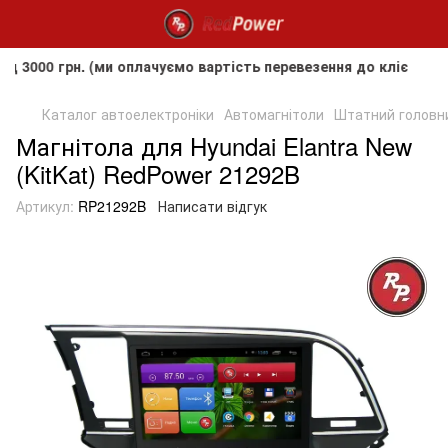
грн. (ми оплачуємо вартість перевезення до клієнта, але н
Каталог автоелектроніки
Автомагнітоли
Штатний головний
Магнітола для Hyundai Elantra New
(KitKat) RedPower 21292B
Артикул:
RP21292B
Написати відгук