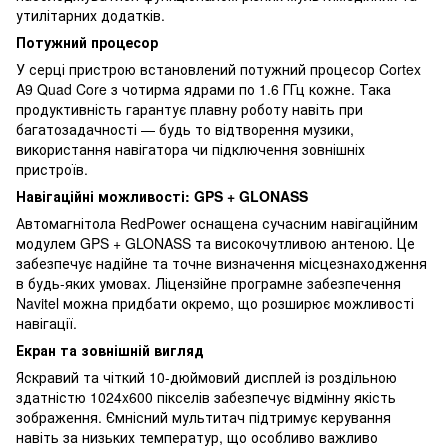
утилітарних додатків.
Потужний процесор
У серці пристрою встановлений потужний процесор Cortex
A9 Quad Core з чотирма ядрами по 1.6 ГГц кожне. Така
продуктивність гарантує плавну роботу навіть при
багатозадачності — будь то відтворення музики,
використання навігатора чи підключення зовнішніх
пристроїв.
Навігаційні можливості: GPS + GLONASS
Автомагнітола RedPower оснащена сучасним навігаційним
модулем GPS + GLONASS та високочутливою антеною. Це
забезпечує надійне та точне визначення місцезнаходження
в будь-яких умовах. Ліцензійне програмне забезпечення
Navitel можна придбати окремо, що розширює можливості
навігації.
Екран та зовнішній вигляд
Яскравий та чіткий 10-дюймовий дисплей із роздільною
здатністю 1024x600 пікселів забезпечує відмінну якість
зображення. Ємнісний мультитач підтримує керування
навіть за низьких температур, що особливо важливо