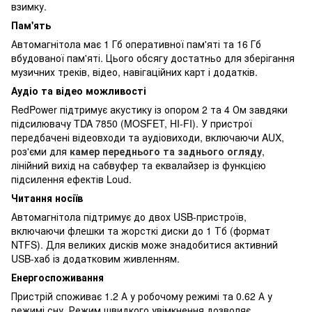
взимку.
Пам'ять
Автомагнітола має 1 Гб оперативної пам'яті та 16 Гб
вбудованої пам'яті. Цього обсягу достатньо для зберігання
музичних треків, відео, навігаційних карт і додатків.
Аудіо та відео можливості
RedPower підтримує акустику із опором 2 та 4 Ом завдяки
підсилювачу TDA 7850 (MOSFET, HI-FI). У пристрої
передбачені відеовходи та аудіовиходи, включаючи AUX,
роз'єми для
камер переднього та заднього огляду
,
лінійний вихід на сабвуфер та еквалайзер із функцією
підсилення ефектів Loud.
Читання носіїв
Автомагнітола підтримує до двох USB-пристроїв,
включаючи флешки та жорсткі диски до 1 Тб (формат
NTFS). Для великих дисків може знадобитися активний
USB-хаб із додатковим живленням.
Енергоспоживання
Пристрій споживає 1.2 А у робочому режимі та 0.62 А у
режимі сну. Режим швидкого увімкнення дозволяє