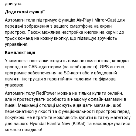
двигуна.
Додаткові функції
Автомагнітола підтримує функцію Air-Play і Mirror-Cast для
передачі зображення з вашого смартфона на екран
пристрою. Також можлива настройка кнопок на кермі: до
трьох команд на кожну кнопку, що підвищує зручність
управління.
Комплектація
У комплект поставки входять сама автомагнітола, колодка
проводів із CAN-адаптером (за необхідності), GPS антена,
програмне забезпечення на SD-карті або у вбудованій
пам'яті, інструкція з гарантійним талоном та фірмова
упаковка.
Автомагнітолу RedPower можна не тільки купити онлайн,
але й протестувати особисто в нашому офлайн-магазині в
Києві. Мешканці столиці можуть відвідати магазин, щоб
переконатися у якості та функціональності пристрою перед
покупкою. Не втратьте можливість купити штатну магнітолу
для вашого Hyundai Elantra New (KitKat) та насолоджуватися
кожною поїздкою!