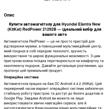
Опис
Купити автомагнітолу для Hyundai Elantra New
(KitKat) RedPower 21292B — ідеальний вибір для
вашого авто
Автомагнітола RedPower — це не просто пристрій для
відтворення музики, а повноцінний мультимедійний центр,
який поєднує в собі передові технології, зручність
використання та широкі функціональні можливості. З цим
пристроєм кожна поїздка перетворюється на комфортну та
захоплюючу подорож. Давайте детальніше розглянемо, що
пропонує цей преміальний продукт.
Операційна система
Автомагнітола працює на базі ОС Android 4.4.2 (KitKat). Цей
перевірений часом варіант операційної системи забезпечує
стабільну роботу пристрою та доступ до безлічі додатків із
Google Play. Завдяки Android ви можете не лише
використовувати звичні навігаційні сервіси, але й
насолоджуватися функціоналом різних мультимедійних та