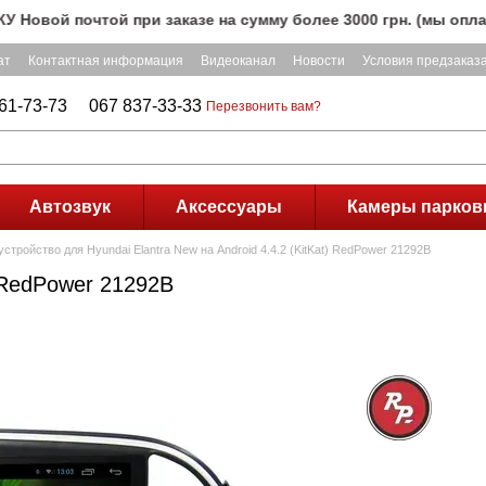
й почтой при заказе на сумму более 3000 грн. (мы оплачива
ат
Контактная информация
Видеоканал
Новости
Условия предзаказ
61-73-73
067 837-33-33
Перезвонить вам?
Автозвук
Аксессуары
Камеры парков
стройство для Hyundai Elantra New на Android 4.4.2 (KitKat) RedPower 21292B
) RedPower 21292B