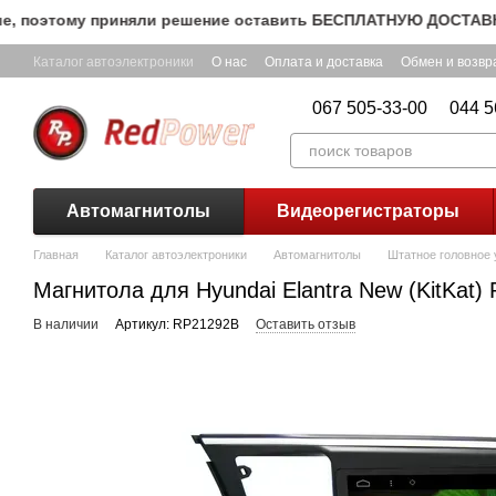
Перейти к основному контенту
оэтому приняли решение оставить БЕСПЛАТНУЮ ДОСТАВКУ Ново
Каталог автоэлектроники
О нас
Оплата и доставка
Обмен и возвр
067 505-33-00
044 5
Автомагнитолы
Видеорегистраторы
Главная
Каталог автоэлектроники
Автомагнитолы
Штатное головное у
Магнитола для Hyundai Elantra New (KitKat
В наличии
Артикул: RP21292B
Оставить отзыв