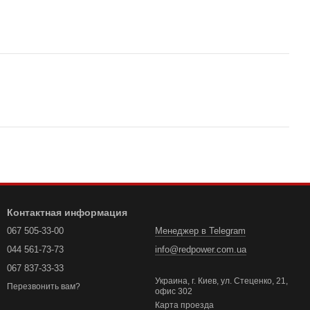
Контактная информация
067 505-33-00
Менеджер в Telegram
044 561-73-73
info@redpower.com.ua
067 837-33-33
Украина, г. Киев, ул. Стеценко, 21,
Перезвонить вам?
офис 302
Карта проезда