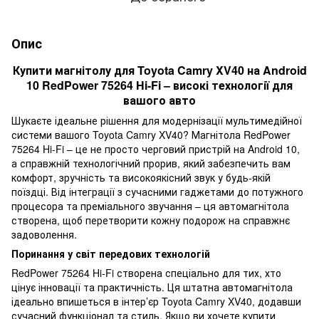
Опис
Купити магнітолу для Toyota Camry XV40 на Android
10 RedPower 75264 Hi-Fi – високі технології для
вашого авто
Шукаєте ідеальне рішення для модернізації мультимедійної
системи вашого Toyota Camry XV40? Магнітола RedPower
75264 Hi-Fi – це не просто черговий пристрій на Android 10,
а справжній технологічний прорив, який забезпечить вам
комфорт, зручність та високоякісний звук у будь-якій
поїздці. Від інтеграції з сучасними гаджетами до потужного
процесора та преміального звучання – ця автомагнітола
створена, щоб перетворити кожну подорож на справжнє
задоволення.
Поринання у світ передових технологій
RedPower 75264 Hi-Fi створена спеціально для тих, хто
цінує інновації та практичність. Ця штатна автомагнітола
ідеально впишеться в інтер’єр Toyota Camry XV40, додавши
сучасний функціонал та стиль. Якщо ви хочете купити