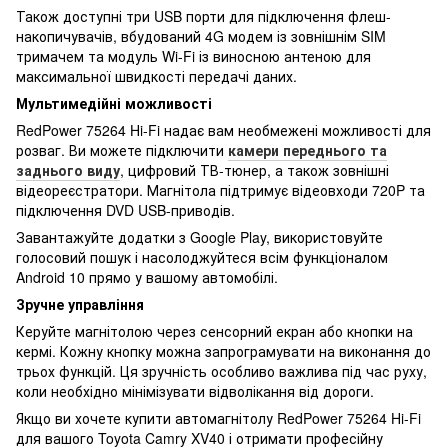
Також доступні три USB порти для підключення флеш-
накопичувачів, вбудований 4G модем із зовнішнім SIM
тримачем та модуль Wi-Fi із виносною антеною для
максимальної швидкості передачі даних.
Мультимедійні можливості
RedPower 75264 Hi-Fi надає вам необмежені можливості для
розваг. Ви можете підключити
камери переднього та
заднього виду
, цифровий ТВ-тюнер, а також зовнішні
відеореєстратори. Магнітола підтримує відеовходи 720P та
підключення DVD USB-приводів.
Завантажуйте додатки з Google Play, використовуйте
голосовий пошук і насолоджуйтеся всім функціоналом
Android 10 прямо у вашому автомобілі.
Зручне управління
Керуйте магнітолою через сенсорний екран або кнопки на
кермі. Кожну кнопку можна запрограмувати на виконання до
трьох функцій. Ця зручність особливо важлива під час руху,
коли необхідно мінімізувати відволікання від дороги.
Якщо ви хочете купити автомагнітолу RedPower 75264 Hi-Fi
для вашого Toyota Camry XV40 і отримати професійну