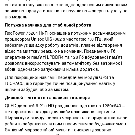
автомагнітолу, яка повністю відповідає вашим очікуванням
за якістю, продуктивністю та зручністю – зверніть увагу на
цю модель.
Потужна начинка для стабільної роботи
RedPower 75264 Hi-Fi оснащена потужним восьмиядерним
процесором Unisoc UIS7862 з частотою 1.8 ГГц, який
забезпечує швидку роботу додатків, плавне відтворення
відео та миттєву реакцію на команди. Поєднання 6 Гб
оперативної пам’яті LPDDR4 та 128 Гб вбудованої пам’яті
дозволяє використовувати автомагнітолу без затримок і
збоїв, одночасно запускаючи кілька додатків.
Для покращеної навігації передбачені модулі GPS та
ГЛОНАСС, що гарантує точне позиціонування навіть у
щільній забудові або за містом.
Дисплей – чіткість та насичені кольори
QLED дисплей 9.2" з HD роздільною здатністю 1280x640 –
це справжня знахідка для любителів якісної картинки.
Широкі кути огляду, висока яскравість та природні кольори
роблять зображення чітким і насиченим за будь-яких умов.
Ємнісний морозостійкий мульти тачскрин дозволяє