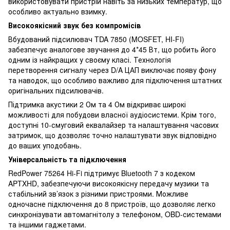
використовувати пристрій навіть за низьких температур, що
особливо актуально взимку.
Високоякісний звук без компромісів
Вбудований підсилювач TDA 7850 (MOSFET, HI-FI)
забезпечує аналогове звучання до 4*45 Вт, що робить його
одним із найкращих у своєму класі. Технологія
перетворення сигналу через D/A ЦАП виключає появу фону
та наводок, що особливо важливо для підключення штатних
оригінальних підсилювачів.
Підтримка акустики 2 Ом та 4 Ом відкриває широкі
можливості для побудови власної аудіосистеми. Крім того,
доступні 10-смуговий еквалайзер та налаштування часових
затримок, що дозволяє точно налаштувати звук відповідно
до ваших уподобань.
Універсальність та підключення
RedPower 75264 Hi-Fi підтримує Bluetooth 7 з кодеком
APTXHD, забезпечуючи високоякісну передачу музики та
стабільний зв’язок з різними пристроями. Можливе
одночасне підключення до 8 пристроїв, що дозволяє легко
синхронізувати автомагнітолу з телефоном, OBD-системами
та іншими гаджетами.