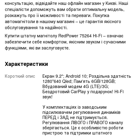
консультацію, відвідайте наш офлайн магазин у Києві. Наші
спеціалісти допоможуть вам обрати оптимальну модель,
розкажуть про її можливості та переваги. Покупка
автомагнітоли в нашому магазині – це гарантія якісного
обслуговування та надійності.
Купити штатну магнітолу RedPower 75264 Hi-Fi – означає
забезпечити себе комфортом, якісним звуком і сучасними
функціями, які ви заслуговуєте.
Характеристики
Короткий опис
Екран 9.2"; Android 10; Роздільна здатність
1280*640 Qled; Пам'ять 6GB/128GB;
Вбудований модем 4G (LTE)/3G;
Бездротовий CarPlay у подарунок! Hi-Fi
звук!
У комплектаціях із заводським
підсилювачем регулювання динаміків
ПЕРЕД і ЗАД не підтримується.
Регулювання ЛІВОГО і ПРАВОГО каналу
зберігається. Це є особливістю роботи
пристрою та підтримки штатного