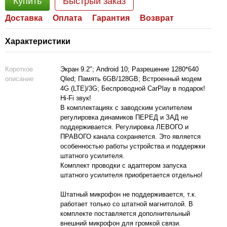
Купить
Быстрый заказ
Доставка
Оплата
Гарантия
Возврат
Характеристики
Короткое
Экран 9.2"; Android 10; Разрешение 1280*640
описание
Qled; Память 6GB/128GB; Встроенный модем
4G (LTE)/3G; Беспроводной CarPlay в подарок!
Hi-Fi звук!
В комплектациях с заводским усилителем
регулировка динамиков ПЕРЕД и ЗАД не
поддерживается. Регулировка ЛЕВОГО и
ПРАВОГО канала сохраняется. Это является
особенностью работы устройства и поддержки
штатного усилителя.
Комплект проводки с адаптером запуска
штатного усилителя приобретается отдельно!
Штатный микрофон не поддерживается, т.к.
работает только со штатной магнитолой. В
комплекте поставляется дополнительный
внешний микрофон для громкой связи.