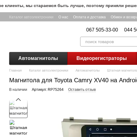
Перейти к основному контенту
иенты, мы стараемся быть лучше, поэтому приняли решение о
Каталог автоэлектроники
О нас
Оплата и доставка
Обмен и возвр
067 505-33-00
044 5
Автомагнитолы
Видеорегистраторы
Главная
Каталог автоэлектроники
Автомагнитолы
Штатная магнитола 
Магнитола для Toyota Camry XV40 на Androi
В наличии
Артикул: RP75264
Оставить отзыв