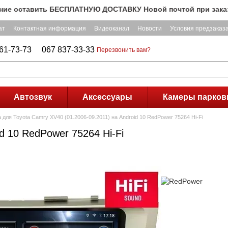
ставить БЕСПЛАТНУЮ ДОСТАВКУ Новой почтой при заказе на с
ат
Контактная информация
Видеоканал
Новости
Условия предзаказ
61-73-73
067 837-33-33
Перезвонить вам?
Автозвук
Аксессуары
Камеры парков
для Toyota Camry XV40 (01.2006-09.2011) на Android 10 RedPower 75264 Hi-Fi
d 10 RedPower 75264 Hi-Fi