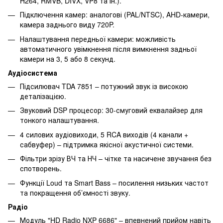
H264, RMVB, DIVX, VP8 та ін.).
Підключення камер: аналогові (PAL/NTSC), AHD-камери,
камера заднього виду 720P.
Налаштування передньої камери: можливість
автоматичного увімкнення після вимкнення задньої
камери на 3, 5 або 8 секунд.
Аудіосистема
Підсилювач TDA 7851 – потужний звук із високою
деталізацією.
Звуковий DSP процесор: 30-смуговий еквалайзер для
тонкого налаштування.
4 силових аудіовиходи, 5 RCA виходів (4 канали +
сабвуфер) – підтримка якісної акустичної системи.
Фільтри зрізу ВЧ та НЧ – чітке та насичене звучання без
спотворень.
Функції Loud та Smart Bass – посилення низьких частот
та покращення об’ємності звуку.
Радіо
Модуль "HD Radio NXP 6686" – впевнений прийом навіть