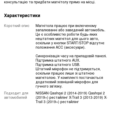
консультацію та придбати магнітолу прямо на місці.
Характеристики
Короткий опис
Магнітола працює при включеному
запалюванні або заведений автомобіль.
Це є особливістю роботи будь-яких
нештатних магнітол для цього авто,
оскільки у кнопки START/STOP відсутнє
положення ACC (аксесуари).
Синхронізація часу на приладовій панелі.
Підтримка штатного AUX.
Підтримка штатного USB.
Штатний мікрофон не підтримується,
оскільки працює лише зі штатною
магнітолою. У комплекті постачається
додатковий зовнішній мікрофон для
гучного зв'язку.
Подходит для
NISSAN Qashqai 2 (2014-2019) Qashqai 2
автомобилей
(2019+) рестайлінг X-Trail 3 (2013-2019) X-
Trail 3 (2019+) рестайлінг