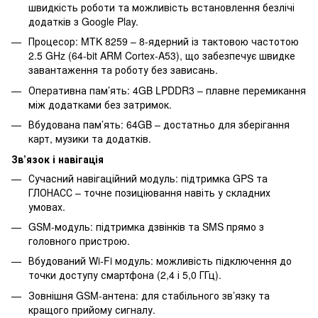
швидкість роботи та можливість встановлення безлічі
додатків з Google Play.
Процесор: MTK 8259 – 8-ядерний із тактовою частотою
2.5 GHz (64-bit ARM Cortex-A53), що забезпечує швидке
завантаження та роботу без зависань.
Оперативна пам’ять: 4GB LPDDR3 – плавне перемикання
між додатками без затримок.
Вбудована пам’ять: 64GB – достатньо для зберігання
карт, музики та додатків.
Зв’язок і навігація
Сучасний навігаційний модуль: підтримка GPS та
ГЛОНАСС – точне позиціювання навіть у складних
умовах.
GSM-модуль: підтримка дзвінків та SMS прямо з
головного пристрою.
Вбудований Wi-Fi модуль: можливість підключення до
точки доступу смартфона (2,4 і 5,0 ГГц).
Зовнішня GSM-антена: для стабільного зв’язку та
кращого прийому сигналу.