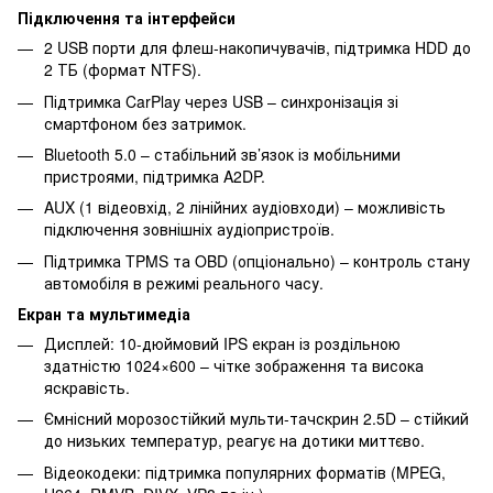
Підключення та інтерфейси
2 USB порти для флеш-накопичувачів, підтримка HDD до
2 ТБ (формат NTFS).
Підтримка CarPlay через USB – синхронізація зі
смартфоном без затримок.
Bluetooth 5.0 – стабільний зв’язок із мобільними
пристроями, підтримка A2DP.
AUX (1 відеовхід, 2 лінійних аудіовходи) – можливість
підключення зовнішніх аудіопристроїв.
Підтримка TPMS та OBD (опціонально) – контроль стану
автомобіля в режимі реального часу.
Екран та мультимедіа
Дисплей: 10-дюймовий IPS екран із роздільною
здатністю 1024×600 – чітке зображення та висока
яскравість.
Ємнісний морозостійкий мульти-тачскрин 2.5D – стійкий
до низьких температур, реагує на дотики миттєво.
Відеокодеки: підтримка популярних форматів (MPEG,