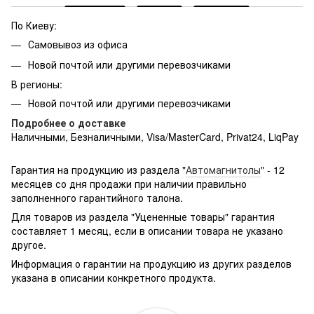
По Киеву:
Самовывоз из офиса
Новой почтой или другими перевозчиками
В регионы:
Новой почтой или другими перевозчиками
Подробнее о доставке
Наличными, Безналичными, Visa/MasterCard, Privat24, LiqPay
Подробнее:
http://rozetka.com.ua/samsung_sm-
g361hhadsek/p3316040/#
Гарантия на продукцию из раздела "
Автомагнитолы
" - 12
месяцев со дня продажи при наличии правильно
заполненного гарантийного талона.
Для товаров из раздела "Уцененные товары" гарантия
составляет 1 месяц, если в описании товара не указано
другое.
Информация о гарантии на продукцию из других разделов
указана в описании конкретного продукта.