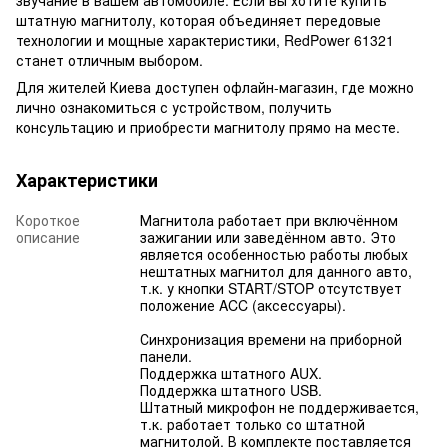
звучание в вашем автомобиле. Если вы хотите купить
штатную магнитолу, которая объединяет передовые
технологии и мощные характеристики, RedPower 61321
станет отличным выбором.
Для жителей Киева доступен офлайн-магазин, где можно
лично ознакомиться с устройством, получить
консультацию и приобрести магнитолу прямо на месте.
Характеристики
Короткое
Магнитола работает при включённом
описание
зажигании или заведённом авто. Это
является особенностью работы любых
нештатных магнитол для данного авто,
т.к. у кнопки START/STOP отсутствует
положение ACC (аксессуары).
Синхронизация времени на приборной
панели.
Поддержка штатного AUX.
Поддержка штатного USB.
Штатный микрофон не поддерживается,
т.к. работает только со штатной
магнитолой. В комплекте поставляется