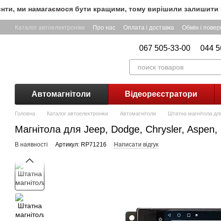
Перейти до основного контенту
, ми намагаємося бути кращими, тому вирішили залишити БЕЗК
Каталог автоелектроніки
Про нас
Оплата і доставка
Обмін і пове
067 505-33-00
044 5
Автомагнітоли
Відеореєстратори
Головна
Каталог автоелектроніки
Автомагнітоли
Штатна магнітола для
Магнітола для Jeep, Dodge, Chrysler, Aspen
В наявності
Артикул: RP71216
Написати відгук