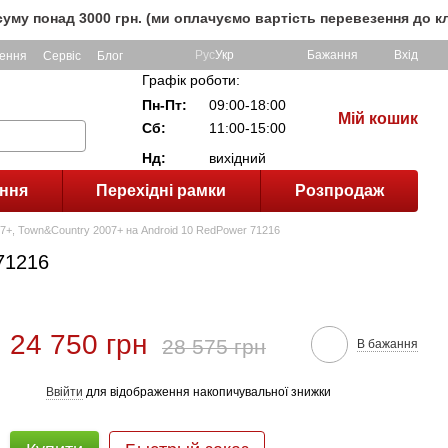
 3000 грн. (ми оплачуємо вартість перевезення до клієнта, 
Рус
Укр
Бажання
Вхід
ення
Сервіс
Блог
Графік роботи:
Пн-Пт:
09:00-18:00
Мій кошик
Сб:
11:00-15:00
Нд:
вихідний
ння
Перехідні рамки
Розпродаж
007+, Town&Country 2007+ на Android 10 RedPower 71216
 71216
24 750 грн
28 575 грн
В бажання
Ввійти
для відображення накопичувальної знижки
%