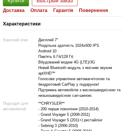
Купити
Быстрый заказ
Доставка
Оплата
Гарантія
Повернення
Характеристики
Короткий опис
Дисплей 7"
Роздільна здатність 1024x600 IPS
Android 10
Пам'ять 6 Гб/128 Гб
Вбудований модем 4G (LTE)/3G
Новий Bluetooth модуль з якісним звуком
aptXHD™
Голосове управління автомагнітолою та
бездротовий CarPlay у подарунок!
Підтримка автомобілів з високошвидкісною та
низькошвидкісною can-шиною.
Подходит для
**CHRYSLER**
автомобилей
- 200 перше покоління (2010-2014)
- Grand Voyager 5 (2008-2011)
- Grand Voyager 5 (2011+) рестайлінг
- Sebring 3 (2006-2010)