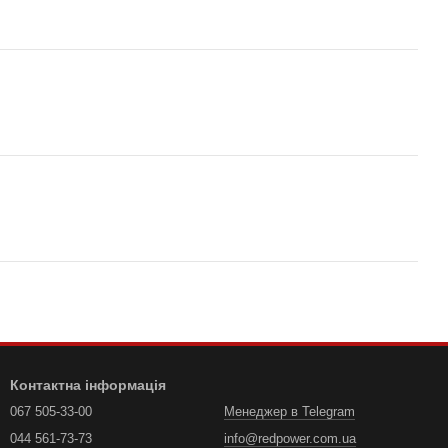
Контактна інформація
067 505-33-00
Менеджер в Telegram
044 561-73-73
info@redpower.com.ua