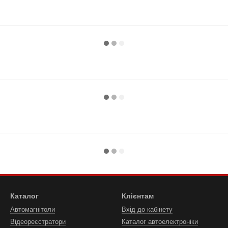
Каталог
Клієнтам
Автомагнітоли
Вхід до кабінету
Відеореєстратори
Каталог автоелектроніки