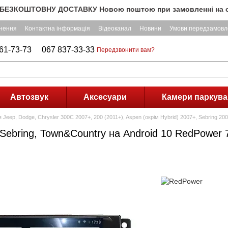
ОШТОВНУ ДОСТАВКУ Новою поштою при замовленні на суму понад
рнення
Контактна інформація
Відеоканал
Новини
Умови передзамовл
61-73-73
067 837-33-33
Передзвонити вам?
Автозвук
Аксесуари
Камери паркува
 Jeep, Dodge, Chrysler 300C 2007+, 200 (2011+), Aspen (окрім Hybrid) 2007+, Sebring 2
, Sebring, Town&Country на Android 10 RedPower