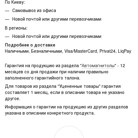
По Киеву:
Самовывоз из офиса
Новой почтой или другими перевозчиками
В регионы:
Новой почтой или другими перевозчиками
Подробнее о доставке
Наличными, Безналичными, Visa/MasterCard, Privat24, LiqPay
Подробнее:
http://rozetka.com.ua/samsung_sm-
g361hhadsek/p3316040/#
Гарантия на продукцию из раздела "
Автомагнитолы
" - 12
месяцев со дня продажи при наличии правильно
заполненного гарантийного талона.
Для товаров из раздела "Уцененные товары" гарантия
составляет 1 месяц, если в описании товара не указано
другое.
Информация о гарантии на продукцию из других разделов
указана в описании конкретного продукта.