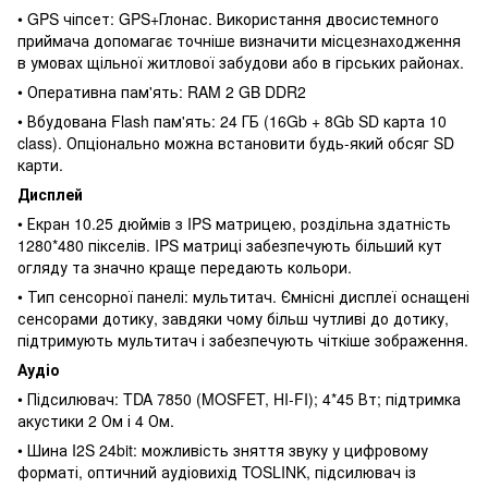
• GPS чіпсет: GPS+Глонас. Використання двосистемного
приймача допомагає точніше визначити місцезнаходження
в умовах щільної житлової забудови або в гірських районах.
• Оперативна пам'ять: RAM 2 GB DDR2
• Вбудована Flash пам'ять: 24 ГБ (16Gb + 8Gb SD карта 10
class). Опціонально можна встановити будь-який обсяг SD
карти.
Дисплей
• Екран 10.25 дюймів з IPS матрицею, роздільна здатність
1280*480 пікселів. IPS матриці забезпечують більший кут
огляду та значно краще передають кольори.
• Тип сенсорної панелі: мультитач. Ємнісні дисплеї оснащені
сенсорами дотику, завдяки чому більш чутливі до дотику,
підтримують мультитач і забезпечують чіткіше зображення.
Аудіо
• Підсилювач: TDA 7850 (MOSFET, HI-FI); 4*45 Вт; підтримка
акустики 2 Ом і 4 Ом.
• Шина I2S 24bit: можливість зняття звуку у цифровому
форматі, оптичний аудіовихід TOSLINK, підсилювач із