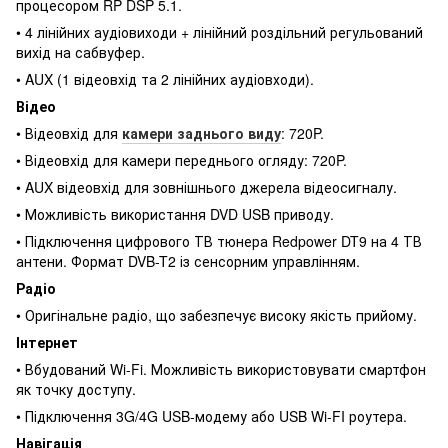
процесором RP DSP 5.1.
• 4 лінійних аудіовиходи + лінійний роздільний регульований
вихід на сабвуфер.
• AUX (1 відеовхід та 2 лінійних аудіовходи).
Відео
• Відеовхід для
камери заднього виду
: 720P.
• Відеовхід для камери переднього огляду: 720P.
• AUX відеовхід для зовнішнього джерела відеосигналу.
• Можливість використання DVD USB приводу.
• Підключення цифрового ТВ тюнера Redpower DT9 на 4 ТВ
антени. Формат DVB-T2 із сенсорним управлінням.
Радіо
• Оригінальне радіо, що забезпечує високу якість прийому.
Інтернет
• Вбудований Wi-Fi. Можливість використовувати смартфон
як точку доступу.
• Підключення 3G/4G USB-модему або USB Wi-FI роутера.
Навігація