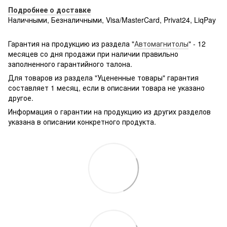
Подробнее о доставке
Наличными, Безналичными, Visa/MasterCard, Privat24, LiqPay
Подробнее:
http://rozetka.com.ua/samsung_sm-
g361hhadsek/p3316040/#
Гарантия на продукцию из раздела "
Автомагнитолы
" - 12
месяцев со дня продажи при наличии правильно
заполненного гарантийного талона.
Для товаров из раздела "Уцененные товары" гарантия
составляет 1 месяц, если в описании товара не указано
другое.
Информация о гарантии на продукцию из других разделов
указана в описании конкретного продукта.