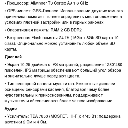
• Процессор: Allwinner T3 Cortex A9 1.6 GHz
• GPS чипсет: GPS+Глонасс. Использование двухсистемного
приёмника помогает точнее определить местоположение в
условиях плотной застройки или в горных районах.
• Оперативная память: RAM 2 GB DDR2
• Встроенная Flash память: 24 ГБ (16Gb + 8Gb SD карта 10
class). Опционально можно установить любой объём SD
карты.
Дисплей
• Экран 10.25 дюймов с IPS матрицей, разрешение 1280*480
пикселей. IPS матрицы обеспечивают больший угол обзора
и значительно лучше передают цвета.
• Тип сенсорной панели: мультитач. Емкостные дисплеи
оснащены сенсорами касания, благодаря чему более
чувствительны к прикосновениям, поддерживают
мультитач и обеспечивают более чёткое изображение.
Аудио
• Усилитель: TDA 7850 (MOSFET, HI-FI); 4*45 Вт; поддержка
акустики 2 Ом и 4 Ом.