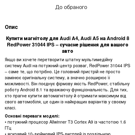
До обраного
Опис
Купити магнітолу для Audi A4, Audi A5 на Android 8
RedPower 31044 IPS – сучасне рішення для вашого
авто
Якщо ви хочете перетворити штатну мультимедійну
систему Audi на потужний центр розваг, RedPower 31044 IPS
– саме те, що потрібно. Це головний пристрій не просто
замінює оригінальну систему, а значно розширює її
можливості. Він поєднує фірмову якість RedPower, стабільну
роботу Android 8.1 та вражаючу функціональність. Для тих,
хто прагне купити автомагнітолу й отримати максимум від
свого автомобіля, це один із найкращих варіантів у своєму
класі.
Основні переваги моделі:
• потужний процесор Allwinner T3 Cortex A9 із частотою 1.6
ГГц
• яскравий 10-дюймовий IPS-дисплей із роздільною