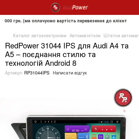
рн. (ми оплачуємо вартість перевезення до клієнта, але не 
Каталог автоелектроніки
Автомагнітоли
Штатна автомагні
RedPower 31044 IPS для Audi A4 та
A5 – поєднання стилю та
технологій Android 8
Артикул:
RP31044IPS
Написати відгук