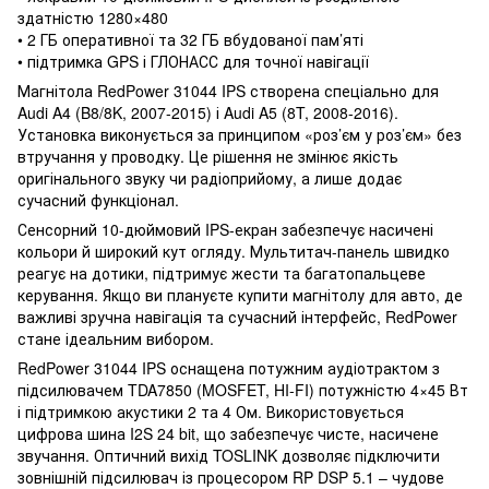
здатністю 1280×480
• 2 ГБ оперативної та 32 ГБ вбудованої пам’яті
• підтримка GPS і ГЛОНАСС для точної навігації
Магнітола RedPower 31044 IPS створена спеціально для
Audi A4 (B8/8K, 2007-2015) і Audi A5 (8T, 2008-2016).
Установка виконується за принципом «роз’єм у роз’єм» без
втручання у проводку. Це рішення не змінює якість
оригінального звуку чи радіоприйому, а лише додає
сучасний функціонал.
Сенсорний 10-дюймовий IPS-екран забезпечує насичені
кольори й широкий кут огляду. Мультитач-панель швидко
реагує на дотики, підтримує жести та багатопальцеве
керування. Якщо ви плануєте купити магнітолу для авто, де
важливі зручна навігація та сучасний інтерфейс, RedPower
стане ідеальним вибором.
RedPower 31044 IPS оснащена потужним аудіотрактом з
підсилювачем TDA7850 (MOSFET, HI-FI) потужністю 4×45 Вт
і підтримкою акустики 2 та 4 Ом. Використовується
цифрова шина I2S 24 bit, що забезпечує чисте, насичене
звучання. Оптичний вихід TOSLINK дозволяє підключити
зовнішній підсилювач із процесором RP DSP 5.1 – чудове