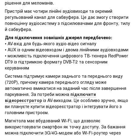
рішення для меломанів.
Пристрій має чотири лінійні аудіовиходи та окремий
регульований канал для сабвуфера. Це дає змогу створити
повноцінну аудіосистему з підсилювачами для фронту, тилу
й сабвуфера.
Для підключення зовнішніх джерел передбачено:
• AV-вхід для будь-якого аудіо-відео сигналу
• AUX із одним відеовходом і двома лінійними аудіовходами
• можливість підключення цифрового ТВ-тюнера RedPower
DT9 із підтримкою формату DVB-T2 та сенсорним
керуванням
Система підтримує камери заднього та переднього виду
(720P), причому камера переднього огляду може
автоматично вмикатися на заданий час після завершення
паркування. За потреби можна
підключити
відеореєстратор
із AV-виходом. Це особливо зручно, якщо
ви плануєте купити відеореєстратор і інтегрувати його з
головним пристроєм.
Магнітола має вбудований Wi-Fi, що дозволяє
використовувати смартфон як точку доступу. За бажання
можна підключити 3G/4G-модем або Wi-Fi-роутер через