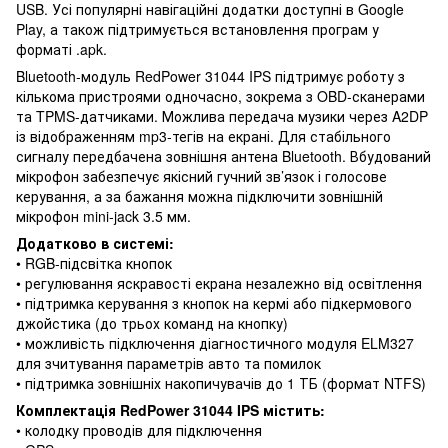
USB. Усі популярні навігаційні додатки доступні в Google
Play, а також підтримується встановлення програм у
форматі .apk.
Bluetooth-модуль RedPower 31044 IPS підтримує роботу з
кількома пристроями одночасно, зокрема з OBD-сканерами
та TPMS-датчиками. Можлива передача музики через A2DP
із відображенням mp3-тегів на екрані. Для стабільного
сигналу передбачена зовнішня антена Bluetooth. Вбудований
мікрофон забезпечує якісний гучний зв’язок і голосове
керування, а за бажання можна підключити зовнішній
мікрофон mini-jack 3.5 мм.
Додатково в системі:
• RGB-підсвітка кнопок
• регулювання яскравості екрана незалежно від освітлення
• підтримка керування з кнопок на кермі або підкермового
джойстика (до трьох команд на кнопку)
• можливість підключення діагностичного модуля ELM327
для зчитування параметрів авто та помилок
• підтримка зовнішніх накопичувачів до 1 ТБ (формат NTFS)
Комплектація RedPower 31044 IPS містить:
• колодку проводів для підключення