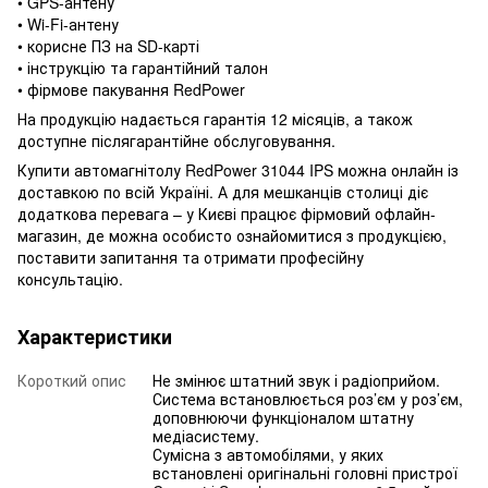
• GPS-антену
• Wi-Fi-антену
• корисне ПЗ на SD-карті
• інструкцію та гарантійний талон
• фірмове пакування RedPower
На продукцію надається гарантія 12 місяців, а також
доступне післягарантійне обслуговування.
Купити автомагнітолу RedPower 31044 IPS можна онлайн із
доставкою по всій Україні. А для мешканців столиці діє
додаткова перевага – у Києві працює фірмовий офлайн-
магазин, де можна особисто ознайомитися з продукцією,
поставити запитання та отримати професійну
консультацію.
Характеристики
Короткий опис
Не змінює штатний звук і радіоприйом.
Система встановлюється роз’єм у роз’єм,
доповнюючи функціоналом штатну
медіасистему.
Сумісна з автомобілями, у яких
встановлені оригінальні головні пристрої