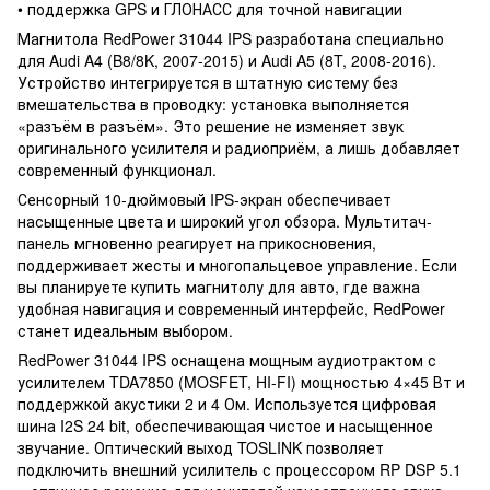
• поддержка GPS и ГЛОНАСС для точной навигации
Магнитола RedPower 31044 IPS разработана специально
для Audi A4 (B8/8K, 2007-2015) и Audi A5 (8T, 2008-2016).
Устройство интегрируется в штатную систему без
вмешательства в проводку: установка выполняется
«разъём в разъём». Это решение не изменяет звук
оригинального усилителя и радиоприём, а лишь добавляет
современный функционал.
Сенсорный 10-дюймовый IPS-экран обеспечивает
насыщенные цвета и широкий угол обзора. Мультитач-
панель мгновенно реагирует на прикосновения,
поддерживает жесты и многопальцевое управление. Если
вы планируете купить магнитолу для авто, где важна
удобная навигация и современный интерфейс, RedPower
станет идеальным выбором.
RedPower 31044 IPS оснащена мощным аудиотрактом с
усилителем TDA7850 (MOSFET, HI-FI) мощностью 4×45 Вт и
поддержкой акустики 2 и 4 Ом. Используется цифровая
шина I2S 24 bit, обеспечивающая чистое и насыщенное
звучание. Оптический выход TOSLINK позволяет
подключить внешний усилитель с процессором RP DSP 5.1