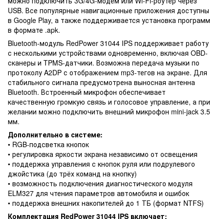
можно подключить 3G/4G-модем или Wi-Fi-роутер через
USB. Все популярные навигационные приложения доступны
в Google Play, а также поддерживается установка программ
в формате .apk.
Bluetooth-модуль RedPower 31044 IPS поддерживает работу
с несколькими устройствами одновременно, включая OBD-
сканеры и TPMS-датчики. Возможна передача музыки по
протоколу A2DP с отображением mp3-тегов на экране. Для
стабильного сигнала предусмотрена выносная антенна
Bluetooth. Встроенный микрофон обеспечивает
качественную громкую связь и голосовое управление, а при
желании можно подключить внешний микрофон mini-jack 3.5
мм.
Дополнительно в системе:
• RGB-подсветка кнопок
• регулировка яркости экрана независимо от освещения
• поддержка управления с кнопок руля или подрулевого
джойстика (до трёх команд на кнопку)
• возможность подключения диагностического модуля
ELM327 для чтения параметров автомобиля и ошибок
• поддержка внешних накопителей до 1 ТБ (формат NTFS)
Комплектация RedPower 31044 IPS включает: