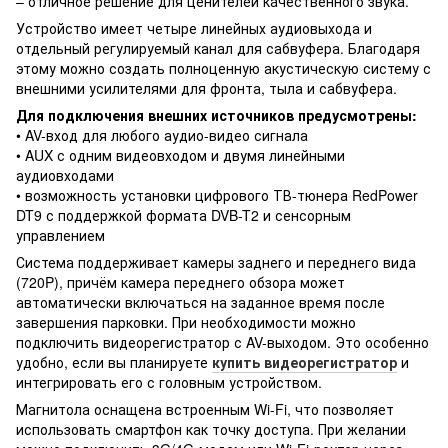
– отличное решение для ценителей качественного звука.
Устройство имеет четыре линейных аудиовыхода и
отдельный регулируемый канал для сабвуфера. Благодаря
этому можно создать полноценную акустическую систему с
внешними усилителями для фронта, тыла и сабвуфера.
Для подключения внешних источников предусмотрены:
• AV-вход для любого аудио-видео сигнала
• AUX с одним видеовходом и двумя линейными
аудиовходами
• возможность установки цифрового ТВ-тюнера RedPower
DT9 с поддержкой формата DVB-T2 и сенсорным
управлением
Система поддерживает камеры заднего и переднего вида
(720P), причём камера переднего обзора может
автоматически включаться на заданное время после
завершения парковки. При необходимости можно
подключить видеорегистратор с AV-выходом. Это особенно
удобно, если вы планируете
купить видеорегистратор
и
интегрировать его с головным устройством.
Магнитола оснащена встроенным Wi-Fi, что позволяет
использовать смартфон как точку доступа. При желании