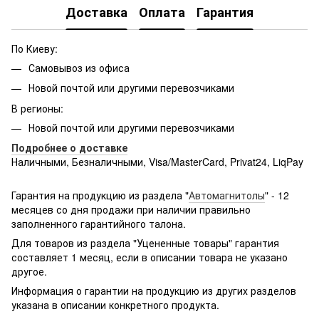
Доставка
Оплата
Гарантия
По Киеву:
Самовывоз из офиса
Новой почтой или другими перевозчиками
В регионы:
Новой почтой или другими перевозчиками
Подробнее о доставке
Наличными, Безналичными, Visa/MasterCard, Privat24, LiqPay
Подробнее:
http://rozetka.com.ua/samsung_sm-
g361hhadsek/p3316040/#
Гарантия на продукцию из раздела "
Автомагнитолы
" - 12
месяцев со дня продажи при наличии правильно
заполненного гарантийного талона.
Для товаров из раздела "Уцененные товары" гарантия
составляет 1 месяц, если в описании товара не указано
другое.
Информация о гарантии на продукцию из других разделов
указана в описании конкретного продукта.