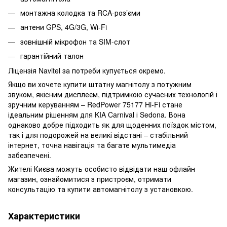
монтажна колодка та RCA-роз’єми
антени GPS, 4G/3G, Wi-Fi
зовнішній мікрофон та SIM-слот
гарантійний талон
Ліцензія Navitel за потреби купується окремо.
Якщо ви хочете купити штатну магнітолу з потужним
звуком, якісним дисплеєм, підтримкою сучасних технологій і
зручним керуванням – RedPower 75177 Hi-Fi стане
ідеальним рішенням для KIA Carnival і Sedona. Вона
однаково добре підходить як для щоденних поїздок містом,
так і для подорожей на великі відстані – стабільний
інтернет, точна навігація та багате мультимедіа
забезпечені.
Жителі Києва можуть особисто відвідати наш офлайн
магазин, ознайомитися з пристроєм, отримати
консультацію та купити автомагнітолу з установкою.
Характеристики