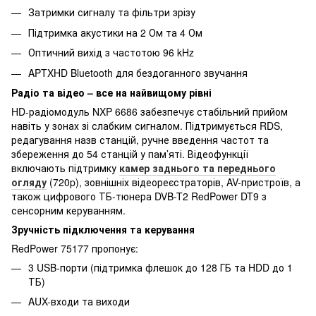
Затримки сигналу та фільтри зрізу
Підтримка акустики на 2 Ом та 4 Ом
Оптичний вихід з частотою 96 kHz
APTXHD Bluetooth для бездоганного звучання
Радіо та відео – все на найвищому рівні
HD-радіомодуль NXP 6686 забезпечує стабільний прийом
навіть у зонах зі слабким сигналом. Підтримується RDS,
редагування назв станцій, ручне введення частот та
збереження до 54 станцій у пам’яті. Відеофункції
включають підтримку
камер заднього та переднього
огляду
(720p), зовнішніх відеореєстраторів, AV-пристроїв, а
також цифрового ТБ-тюнера DVB-T2 RedPower DT9 з
сенсорним керуванням.
Зручність підключення та керування
RedPower 75177 пропонує:
3 USB-порти (підтримка флешок до 128 ГБ та HDD до 1
ТБ)
AUX-входи та виходи