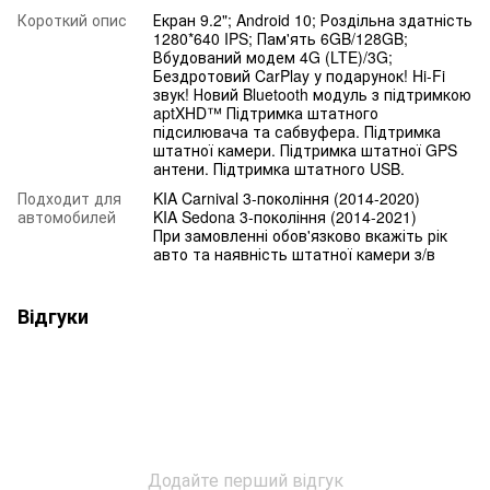
Короткий опис
Екран 9.2"; Android 10; Роздільна здатність
1280*640 IPS; Пам'ять 6GB/128GB;
Вбудований модем 4G (LTE)/3G;
Бездротовий CarPlay у подарунок! Hi-Fi
звук! Новий Bluetooth модуль з підтримкою
aptXHD™ Підтримка штатного
підсилювача та сабвуфера. Підтримка
штатної камери. Підтримка штатної GPS
антени. Підтримка штатного USB.
Подходит для
KIA Carnival 3-покоління (2014-2020)
автомобилей
KIA Sedona 3-покоління (2014-2021)
При замовленні обов'язково вкажіть рік
авто та наявність штатної камери з/в
Відгуки
Додайте перший відгук