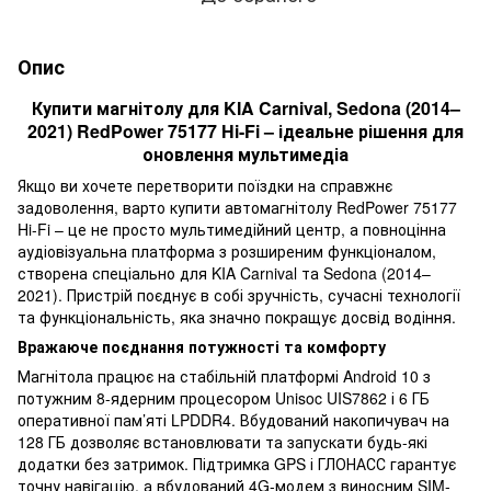
Опис
Купити магнітолу для KIA Carnival, Sedona (2014–
2021) RedPower 75177 Hi-Fi – ідеальне рішення для
оновлення мультимедіа
Якщо ви хочете перетворити поїздки на справжнє
задоволення, варто купити автомагнітолу RedPower 75177
Hi-Fi – це не просто мультимедійний центр, а повноцінна
аудіовізуальна платформа з розширеним функціоналом,
створена спеціально для KIA Carnival та Sedona (2014–
2021). Пристрій поєднує в собі зручність, сучасні технології
та функціональність, яка значно покращує досвід водіння.
Вражаюче поєднання потужності та комфорту
Магнітола працює на стабільній платформі Android 10 з
потужним 8-ядерним процесором Unisoc UIS7862 і 6 ГБ
оперативної пам’яті LPDDR4. Вбудований накопичувач на
128 ГБ дозволяє встановлювати та запускати будь-які
додатки без затримок. Підтримка GPS і ГЛОНАСС гарантує
точну навігацію, а вбудований 4G-модем з виносним SIM-