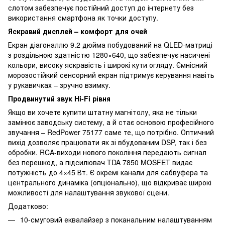
слотом забезпечує постійний доступ до інтернету без
використання смартфона як точки доступу.
Яскравий дисплей – комфорт для очей
Екран діагоналлю 9.2 дюйма побудований на QLED-матриці
з роздільною здатністю 1280×640, що забезпечує насичені
кольори, високу яскравість і широкі кути огляду. Ємнісний
морозостійкий сенсорний екран підтримує керування навіть
у рукавичках – зручно взимку.
Продвинутий звук Hi-Fi рівня
Якщо ви хочете купити штатну магнітолу, яка не тільки
замінює заводську систему, а й стає основою професійного
звучання – RedPower 75177 саме те, що потрібно. Оптичний
вихід дозволяє працювати як зі вбудованим DSP, так і без
обробки. RCA-виходи нового покоління передають сигнал
без перешкод, а підсилювач TDA 7850 MOSFET видає
потужність до 4×45 Вт. Є окремі канали для сабвуфера та
центрального динаміка (опціонально), що відкриває широкі
можливості для налаштування звукової сцени.
Додатково:
10-смуговий еквалайзер з поканальним налаштуванням