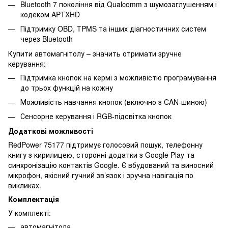
Bluetooth 7 покоління від Qualcomm з шумозаглушенням і
кодеком APTXHD
Підтримку OBD, TPMS та інших діагностичних систем
через Bluetooth
Купити автомагнітолу – значить отримати зручне
керування:
Підтримка кнопок на кермі з можливістю програмування
до трьох функцій на кожну
Можливість навчання кнопок (включно з CAN-шиною)
Сенсорне керування і RGB-підсвітка кнопок
Додаткові можливості
RedPower 75177 підтримує голосовий пошук, телефонну
книгу з кирилицею, сторонні додатки з Google Play та
синхронізацію контактів Google. Є вбудований та виносний
мікрофон, якісний гучний зв’язок і зручна навігація по
викликах.
Комплектація
У комплекті:
автомагнітола