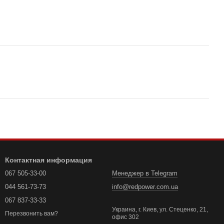
Контактная информация
067 505-33-00
Менеджер в Telegram
044 561-73-73
info@redpower.com.ua
067 837-33-33
Украина, г. Киев, ул. Стеценко, 21,
Перезвонить вам?
офис 302