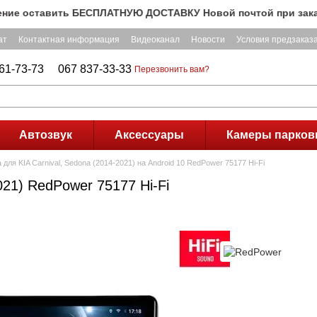
оставить БЕСПЛАТНУЮ ДОСТАВКУ Новой почтой при заказе на 
ат
Контактная информация
Видеоканал
Новости
Условия предзаказ
61-73-73
067 837-33-33
Перезвонить вам?
Автозвук
Аксессуары
Камеры парков
для KIA Carnival, Sedona (2014-2021) на Android 10 RedPower 75177 Hi-Fi
021) RedPower 75177 Hi-Fi