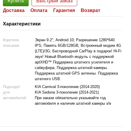
Купить
Быстрый заказ
Доставка
Оплата
Гарантия
Возврат
Характеристики
Короткое
Экран 9.2"; Android 10; Разрешение 1280*640
описание
IPS; Память 6GB/128GB; Встроенный модем 4G
(LTE)/3G; Беспроводной CarPlay в подарок! Hi-Fi
звук! Новый Bluetooth модуль с поддержкой
aptXHD™ Поддержка штатного усилителя и
сабвуфера. Поддержка штатной камеры.
Поддержка штатной GPS антенны. Поддержка
штатного USB.
Подходит
KIA Carnival 3-поколение (2014-2020)
для
KIA Sedona 3-поколение (2014-2021)
автомобилей
При заказе обязательно указывайте год
автомобиля и наличие штатной камеры з/в