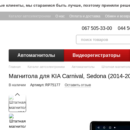
Перейти к основному контенту
лиенты, мы стараемся быть лучше, поэтому приняли решение 
Каталог автоэлектроники
О нас
Оплата и доставка
Обмен и возвр
067 505-33-00
044 5
Автомагнитолы
Видеорегистраторы
Главная
Каталог автоэлектроники
Автомагнитолы
Штатная магнитола 
Магнитола для KIA Carnival, Sedona (2014-2
В наличии
Артикул: RP75177
Оставить отзыв