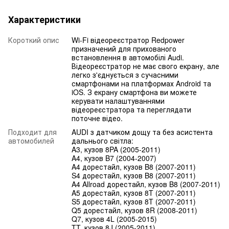
Характеристики
Короткий опис
Wi-Fi відеореєстратор Redpower
призначений для прихованого
встановлення в автомобілі Audi.
Відеореєстратор не має свого екрану, але
легко з'єднується з сучасними
смартфонами на платформах Android та
iOS. З екрану смартфона ви можете
керувати налаштуваннями
відеореєстратора та переглядати
поточне відео.
Подходит для
AUDI з датчиком дощу та без асистента
автомобилей
дальнього світла:
A3, кузов 8PA (2005-2011)
A4, кузов B7 (2004-2007)
A4 дорестайл, кузов B8 (2007-2011)
S4 дорестайл, кузов B8 (2007-2011)
A4 Allroad дорестайл, кузов B8 (2007-2011)
A5 дорестайл, кузов 8T (2007-2011)
S5 дорестайл, кузов 8T (2007-2011)
Q5 дорестайл, кузов 8R (2008-2011)
Q7, кузов 4L (2005-2015)
TT, кузов 8J (2005-2011)