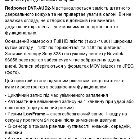
Redpower DVR-AUD2-N
встановлюється замість штатного
дзеркального кожуха та не привертає уваги в салоні. Він не
заважає огляду, не створює відблисків і не вимагає
додаткових кріплень – усе максимально органічно та
функціонально.
Оснащений камерою з Full HD якістю (1920×1080) і широким
кутом огляду – 120° по горизонталі та 146° по діагоналі.
Завдяки сенсору Sony 323 і потужному чипсету Novatek
96658 реєстратор забезпечує чітке зображення вдень і
вночі. Записи зберігаються у форматах MOV (відео) та JPEG
(фото).
Цей пристрій стане відмінним рішенням, якщо ви хочете
купити реєстратор з розширеним функціоналом:
• Циклічний запис під час увімкненого запалення
• Автоматичне ввімкнення запису на 1 хвилину при ударі або
поштовху (паркувальний режим)
• Режим
LowFrame
– енергозберігаючий запис 1 кадру на
секунду протягом 24 годин після вимкнення двигуна
• G-сенсор з трьома рівнями чутливості: низький, середній,
високий
• Автоматична синхронізація дати та часу зі смартфоном з