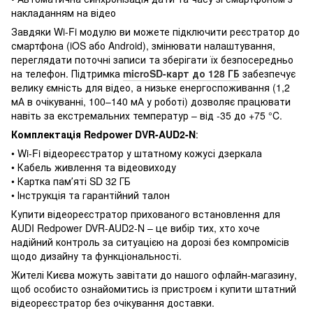
накладанням на відео
Завдяки Wi-Fi модулю ви можете підключити реєстратор до
смартфона (iOS або Android), змінювати налаштування,
переглядати поточні записи та зберігати їх безпосередньо
на телефон. Підтримка
microSD-карт до 128 ГБ
забезпечує
велику ємність для відео, а низьке енергоспоживання (1,2
мА в очікуванні, 100–140 мА у роботі) дозволяє працювати
навіть за екстремальних температур – від -35 до +75 °C.
Комплектація Redpower DVR-AUD2-N
:
• Wi-Fi відеореєстратор у штатному кожусі дзеркала
• Кабель живлення та відеовиходу
• Картка памʼяті SD 32 ГБ
• Інструкція та гарантійний талон
Купити відеореєстратор прихованого встановлення для
AUDI Redpower DVR-AUD2-N – це вибір тих, хто хоче
надійний контроль за ситуацією на дорозі без компромісів
щодо дизайну та функціональності.
Жителі Києва можуть завітати до нашого офлайн-магазину,
щоб особисто ознайомитись із пристроєм і купити штатний
відеореєстратор без очікування доставки.