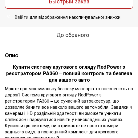
Быстрый заказ
Ввійти
для відображення накопичувальної знижки
%
До обраного
Опис
Купити систему кругового огляду RedPower з
реєстратором PA360 – повний контроль та безпека
для вашого авто
Мрієте про максимальну безпеку маневрів та впевненість на
дорозі? Система кругового огляду RedPower з
регістратором PA360 – це сучасний автоаксесуар, що
дозволяє бачити все навколо вашого автомобіля. Завдяки 4
камерам і HD-роздільній здатності ви зможете уникати
сліпих зон і паркуватися навіть у найскладніших умовах.
Купивши цю систему, ви отримаєте не просто камери
заднього виду, а повноцінний комплект для кругового
контролю та запису подій.