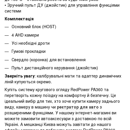
• Зручний пульт ДУ (джойстик) для управління функціями
системи
Комплектація
Основний блок (HOST)
4 AHD камери
Усі необхідні дроти
Гумові прокладки
Свердло (коронка) для встановлення
Пульт дистанційного керування (джойстик)
Зверніть увагу
: калібрувальні мати та адаптер динамічних
ліній купуються окремо.
Купіть систему кругового огляду RedPower PA360 та
перетворіть кожну поїздку на комфортну й безпечну. Це
ідеальний вибір для тих, хто хоче купити камеру заднього
виду, камеру в машину чи
реєтратор для авто
з
розширеними функціями. У нашому інтернет-магазині ви
можете замовити автоаксесуари з доставкою по всій
Україні. А мешканці Києва можуть завітати до нашого