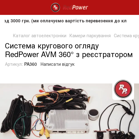
0 грн. (ми оплачуємо вартість перевезення до клієнта, але 
Каталог автоелектроніки
Камери паркування
Система кр
Система кругового огляду
RedPower AVM 360° з реєстратором
Артикул:
PA360
Написати відгук