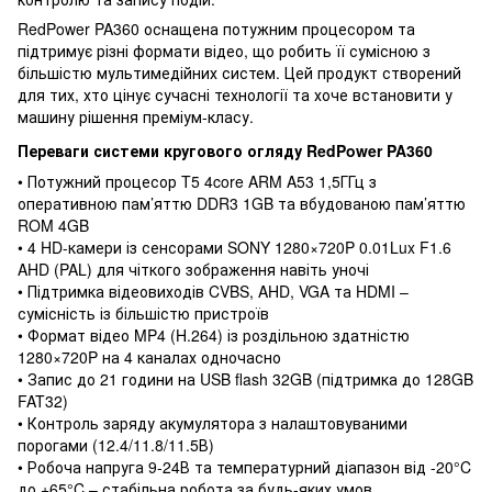
RedPower PA360 оснащена потужним процесором та
підтримує різні формати відео, що робить її сумісною з
більшістю мультимедійних систем. Цей продукт створений
для тих, хто цінує сучасні технології та хоче встановити у
машину рішення преміум-класу.
Переваги системи кругового огляду RedPower PA360
• Потужний процесор T5 4core ARM A53 1,5ГГц з
оперативною пам’яттю DDR3 1GB та вбудованою пам’яттю
ROM 4GB
• 4 HD-камери із сенсорами SONY 1280×720P 0.01Lux F1.6
AHD (PAL) для чіткого зображення навіть уночі
• Підтримка відеовиходів CVBS, AHD, VGA та HDMI –
сумісність із більшістю пристроїв
• Формат відео MP4 (H.264) із роздільною здатністю
1280×720P на 4 каналах одночасно
• Запис до 21 години на USB flash 32GB (підтримка до 128GB
FAT32)
• Контроль заряду акумулятора з налаштовуваними
порогами (12.4/11.8/11.5В)
• Робоча напруга 9-24В та температурний діапазон від -20°C
до +65°C – стабільна робота за будь-яких умов