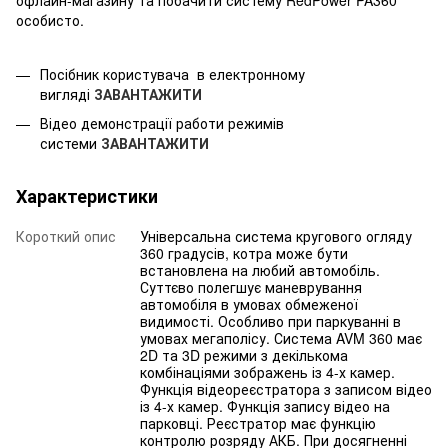
офлайн-магазину та побачити систему RedPower PA360
особисто.
Посібник користувача в електронному
вигляді
ЗАВАНТАЖИТИ
Відео демонстрації работи режимів
системи
ЗАВАНТАЖИТИ
Характеристики
Короткий опис
Універсальна система кругового огляду
360 градусів, котра може бути
встановлена на любий автомобіль.
Суттєво полегшує маневрування
автомобіля в умовах обмеженої
видимості. Особливо при паркуванні в
умовах мегаполісу. Система AVM 360 має
2D та 3D режими з декількома
комбінаціями зображень із 4-х камер.
Функція відеореєстратора з записом відео
із 4-х камер. Функція запису відео на
парковці. Реєстратор має функцію
контролю розряду АКБ. При досягненні