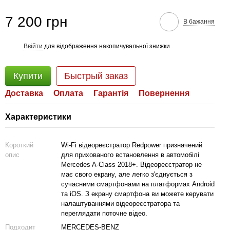
7 200 грн
В бажання
Ввійти
для відображення накопичувальної знижки
%
Купити
Быстрый заказ
Доставка
Оплата
Гарантія
Повернення
Характеристики
Короткий
Wi-Fi відеореєстратор Redpower призначений
опис
для прихованого встановлення в автомобілі
Mercedes A-Class 2018+. Відеореєстратор не
має свого екрану, але легко з'єднується з
сучасними смартфонами на платформах Android
та iOS. З екрану смартфона ви можете керувати
налаштуваннями відеореєстратора та
переглядати поточне відео.
Подходит
MERCEDES-BENZ