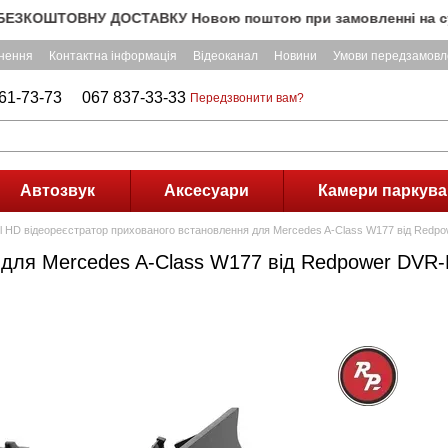
ОШТОВНУ ДОСТАВКУ Новою поштою при замовленні на суму понад
рнення
Контактна інформація
Відеоканал
Новини
Умови передзамовл
61-73-73
067 837-33-33
Передзвонити вам?
Автозвук
Аксесуари
Камери паркува
ll HD відеореєстратор прихованого встановлення для Mercedes A-Class W177 від Red
 для Mercedes A-Class W177 від Redpower DVR