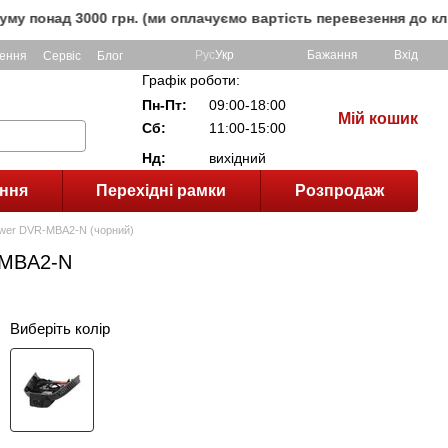
 3000 грн. (ми оплачуємо вартість перевезення до клієнта, 
Рус
Укр
Бажання
Вхід
ення
Сервіс
Блог
Графік роботи:
Пн-Пт:
09:00-18:00
Мій кошик
Сб:
11:00-15:00
Нд:
вихідний
ння
Перехідні рамки
Розпродаж
power DVR-MBA2-N (чорний)
-MBA2-N
Виберіть колір