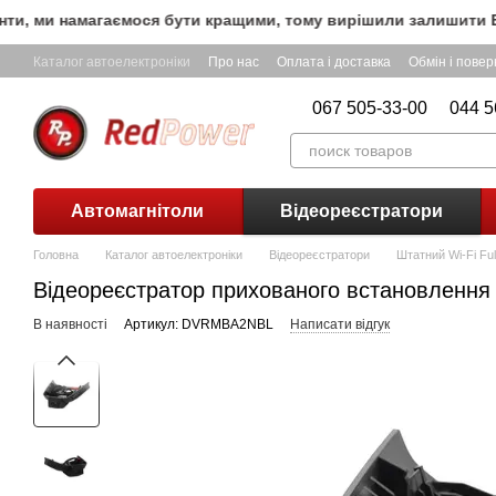
Перейти до основного контенту
, ми намагаємося бути кращими, тому вирішили залишити БЕЗК
Каталог автоелектроніки
Про нас
Оплата і доставка
Обмін і пове
067 505-33-00
044 5
Автомагнітоли
Відеореєстратори
Головна
Каталог автоелектроніки
Відеореєстратори
Штатний Wi-Fi Fu
Відеореєстратор прихованого встановлення
В наявності
Артикул: DVRMBA2NBL
Написати відгук