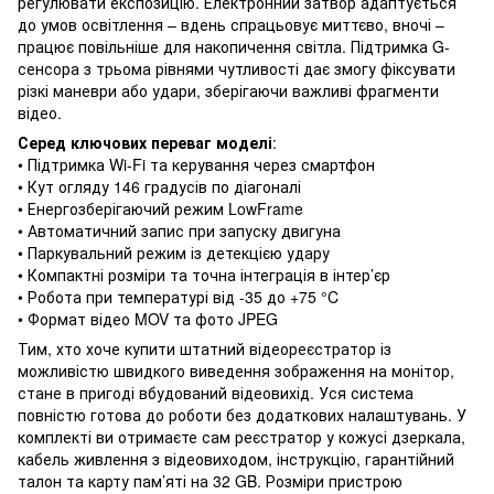
регулювати експозицію. Електронний затвор адаптується
до умов освітлення – вдень спрацьовує миттєво, вночі –
працює повільніше для накопичення світла. Підтримка G-
сенсора з трьома рівнями чутливості дає змогу фіксувати
різкі маневри або удари, зберігаючи важливі фрагменти
відео.
Серед ключових переваг моделі
:
• Підтримка Wi-Fi та керування через смартфон
• Кут огляду 146 градусів по діагоналі
• Енергозберігаючий режим LowFrame
• Автоматичний запис при запуску двигуна
• Паркувальний режим із детекцією удару
• Компактні розміри та точна інтеграція в інтер’єр
• Робота при температурі від -35 до +75 °C
• Формат відео MOV та фото JPEG
Тим, хто хоче купити штатний відеореєстратор із
можливістю швидкого виведення зображення на монітор,
стане в пригоді вбудований відеовихід. Уся система
повністю готова до роботи без додаткових налаштувань. У
комплекті ви отримаєте сам реєстратор у кожусі дзеркала,
кабель живлення з відеовиходом, інструкцію, гарантійний
талон та карту пам’яті на 32 GB. Розміри пристрою