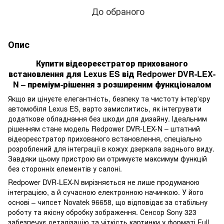
До обраного
Опис
Купити відеореєстратор прихованого
встановлення для Lexus ES від Redpower DVR-LEX-
N – преміум-рішення з розширеним функціоналом
Якщо ви цінуєте елегантність, безпеку та чистоту інтер'єру
автомобіля Lexus ES, варто замислитись, як інтегрувати
додаткове обладнання без шкоди для дизайну. Ідеальним
рішенням стане модель Redpower DVR-LEX-N – штатний
відеореєстратор прихованого встановлення, спеціально
розроблений для інтеграції в кожух дзеркала заднього виду.
Завдяки цьому пристрою ви отримуєте максимум функцій
без сторонніх елементів у салоні.
Redpower DVR-LEX-N вирізняється не лише продуманою
інтеграцією, а й сучасною електронною начинкою. У його
основі – чипсет Novatek 96658, що відповідає за стабільну
роботу та якісну обробку зображення. Сенсор Sony 323
забезпечує деталізацію та чіткість картинки у форматі Full