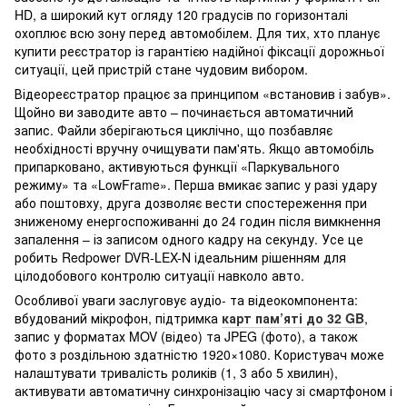
HD, а широкий кут огляду 120 градусів по горизонталі
охоплює всю зону перед автомобілем. Для тих, хто планує
купити реєстратор із гарантією надійної фіксації дорожньої
ситуації, цей пристрій стане чудовим вибором.
Відеореєстратор працює за принципом «встановив і забув».
Щойно ви заводите авто – починається автоматичний
запис. Файли зберігаються циклічно, що позбавляє
необхідності вручну очищувати пам'ять. Якщо автомобіль
припарковано, активуються функції «Паркувального
режиму» та «LowFrame». Перша вмикає запис у разі удару
або поштовху, друга дозволяє вести спостереження при
зниженому енергоспоживанні до 24 годин після вимкнення
запалення – із записом одного кадру на секунду. Усе це
робить Redpower DVR-LEX-N ідеальним рішенням для
цілодобового контролю ситуації навколо авто.
Особливої уваги заслуговує аудіо- та відеокомпонента:
вбудований мікрофон, підтримка
карт пам’яті до 32 GB
,
запис у форматах MOV (відео) та JPEG (фото), а також
фото з роздільною здатністю 1920×1080. Користувач може
налаштувати тривалість роликів (1, 3 або 5 хвилин),
активувати автоматичну синхронізацію часу зі смартфоном і