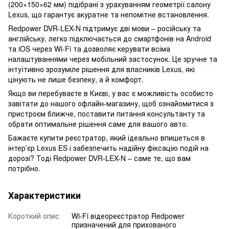
(200×150×62 мм) підібрані з урахуванням геометрії салону
Lexus, що гарантує акуратне та непомітне встановлення.
Redpower DVR-LEX-N підтримує дві мови – російську та
англійську, легко підключається до смартфонів на Android
та iOS через Wi-Fi та дозволяє керувати всіма
налаштуваннями через мобільний застосунок. Це зручне та
інтуїтивно зрозуміле рішення для власників Lexus, які
цінують не лише безпеку, а й комфорт.
Якщо ви перебуваєте в Києві, у вас є можливість особисто
завітати до нашого офлайн-магазину, щоб ознайомитися з
пристроєм ближче, поставити питання консультанту та
обрати оптимальне рішення саме для вашого авто.
Бажаєте купити реєстратор, який ідеально впишеться в
інтер’єр Lexus ES і забезпечить надійну фіксацію подій на
дорозі? Тоді Redpower DVR-LEX-N – саме те, що вам
потрібно.
Характеристики
Короткий опис
Wi-Fi відеореєстратор Redpower
призначений для прихованого