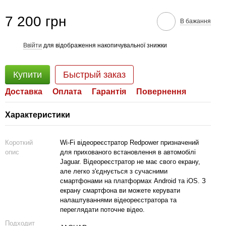
7 200 грн
В бажання
Ввійти
для відображення накопичувальної знижки
%
Купити
Быстрый заказ
Доставка
Оплата
Гарантія
Повернення
Характеристики
Короткий
Wi-Fi відеореєстратор Redpower призначений
опис
для прихованого встановлення в автомобілі
Jaguar. Відеореєстратор не має свого екрану,
але легко з'єднується з сучасними
смартфонами на платформах Android та iOS. З
екрану смартфона ви можете керувати
налаштуваннями відеореєстратора та
переглядати поточне відео.
Подходит