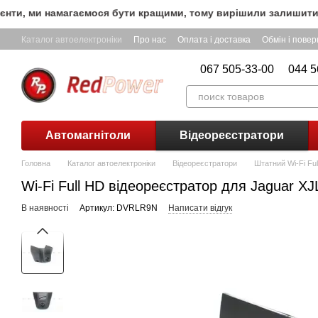
Перейти до основного контенту
и, ми намагаємося бути кращими, тому вирішили залишити БЕЗ
Каталог автоелектроніки
Про нас
Оплата і доставка
Обмін і пове
067 505-33-00
044 5
Автомагнітоли
Відеореєстратори
Головна
Каталог автоелектроніки
Відеореєстратори
Штатний Wi-Fi Fu
Wi-Fi Full HD відеореєстратор для Jaguar X
В наявності
Артикул: DVRLR9N
Написати відгук