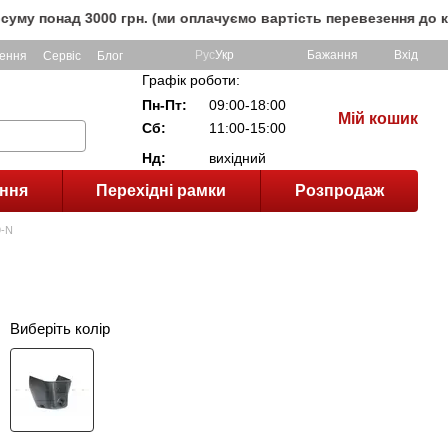
д 3000 грн. (ми оплачуємо вартість перевезення до клієнта,
Рус
Укр
Бажання
Вхід
ення
Сервіс
Блог
Графік роботи:
Пн-Пт:
09:00-18:00
Мій кошик
Сб:
11:00-15:00
Нд:
вихідний
ння
Перехідні рамки
Розпродаж
9-N
Виберіть колір