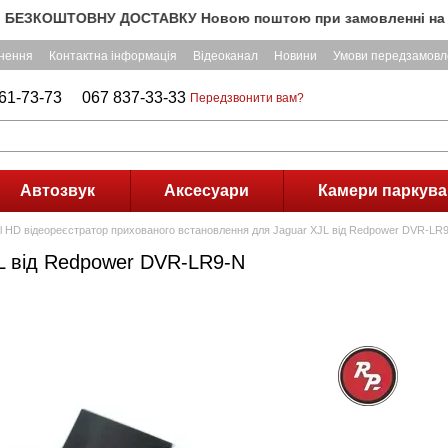
КОШТОВНУ ДОСТАВКУ Новою поштою при замовленні на суму пона
рнення
Контактна інформація
Відеоканал
Новини
Умови передзамовл
61-73-73
067 837-33-33
Передзвонити вам?
Автозвук
Аксесуари
Камери паркува
ll HD відеореєстратор прихованого встановлення для Jaguar XJL від Redpower DVR-LR
JL від Redpower DVR-LR9-N