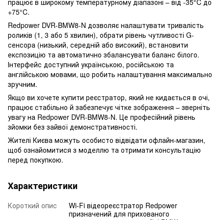
працює в широкому температурному діапазоні – від -35°C до
+75°C.
Redpower DVR-BMW8-N дозволяє налаштувати тривалість
роликів (1, 3 або 5 хвилин), обрати рівень чутливості G-
сенсора (низький, середній або високий), встановити
експозицію та автоматично збалансувати баланс білого.
Інтерфейс доступний українською, російською та
англійською мовами, що робить налаштування максимально
зручним.
Якщо ви хочете купити реєстратор, який не кидається в очі,
працює стабільно й забезпечує чітке зображення – зверніть
увагу на Redpower DVR-BMW8-N. Це професійний рівень
зйомки без зайвої демонстративності.
Жителі Києва можуть особисто відвідати офлайн-магазин,
щоб ознайомитися з моделлю та отримати консультацію
перед покупкою.
Характеристики
Короткий опис
Wi-Fi відеореєстратор Redpower
призначений для прихованого