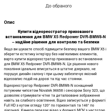
До обраного
Опис
Купити відеореєстратор прихованого
встановлення для BMW X5 Redpower DVR-BMW8-N
– надійне рішення для контролю та безпеки
Якщо ви шукаєте спосіб підвищити безпеку вашого BMW X5 і
зберегти естетику інтер'єру без нав'язливих елементів,
варто купити відеореєстратор прихованого встановлення
для BMW X5 Redpower DVR-BMW8-N. Це рішення нового
покоління ідеально вписується в штатне дзеркало, не
порушує дизайн салону і при цьому забезпечує якісний
відеозапис подій на дорозі та під час стоянки.
Відеореєстратор Redpower DVR-BMW8-N оснащений
потужним чипсетом Novatek 96658 і сенсором Sony 323, що
дозволяє отримувати чітке та деталізоване зображення
навіть за слабкого освітлення. Відео записується у форматі
Full HD з кутом огляду 120° по горизонталі та 146° по
діагоналі. Камера передає відео у форматі MOV з частотою