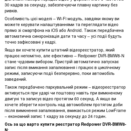
30 кадрів за секунду, забезпечуючи плавну картинку без
ривків.
Особливість цієї моделі – Wi-Fi модуль, завдяки якому ви
можете керувати налаштуваннями та переглядати відео
прямо зі смартфона на iOS або Android. Також передбачена
автоматична синхронізація дати та часу – усі події будуть
точно зафіксовані у кадрі.
Якщо ви хочете купити штатний відеореєстратор, який
працює непомітно, але ефективно – Redpower DVR-BMW8-N
стане чудовим вибором. Пристрій автоматично запускає
запис після вмикання запалювання і працює в циклічному
режимі, записуючи події безперервно, поки автомобіль
заведений.
Також передбачено паркувальний режим – відеореєстратор
активується при ударі чи поштовху навіть при вимкненому
двигуні та записує відео протягом 60 секунд. А якщо ви
хочете зберегти контроль над автомобілем протягом доби
після вимкнення запалювання, вмикається режим LowFrame
– економний запис 1 кадру за секунду до 24 годин.
Ось за що варто купити реєстратор Redpower DVR-BMW8-
N
: