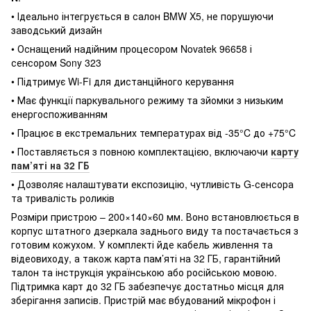
• Ідеально інтегрується в салон BMW X5, не порушуючи
заводський дизайн
• Оснащений надійним процесором Novatek 96658 і
сенсором Sony 323
• Підтримує Wi-Fi для дистанційного керування
• Має функції паркувального режиму та зйомки з низьким
енергоспоживанням
• Працює в екстремальних температурах від -35°C до +75°C
• Поставляється з повною комплектацією, включаючи
карту
пам’яті на 32 ГБ
• Дозволяє налаштувати експозицію, чутливість G-сенсора
та тривалість роликів
Розміри пристрою – 200×140×60 мм. Воно встановлюється в
корпус штатного дзеркала заднього виду та постачається з
готовим кожухом. У комплекті йде кабель живлення та
відеовиходу, а також карта пам’яті на 32 ГБ, гарантійний
талон та інструкція українською або російською мовою.
Підтримка карт до 32 ГБ забезпечує достатньо місця для
зберігання записів. Пристрій має вбудований мікрофон і