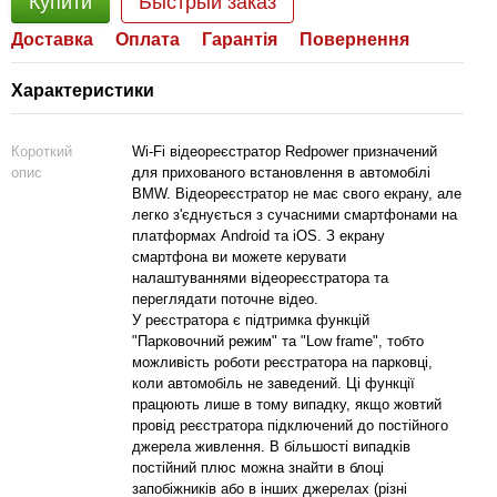
Купити
Быстрый заказ
Доставка
Оплата
Гарантія
Повернення
Характеристики
Короткий
Wi-Fi відеореєстратор Redpower призначений
опис
для прихованого встановлення в автомобілі
BMW. Відеореєстратор не має свого екрану, але
легко з'єднується з сучасними смартфонами на
платформах Android та iOS. З екрану
смартфона ви можете керувати
налаштуваннями відеореєстратора та
переглядати поточне відео.
У реєстратора є підтримка функцій
"Парковочний режим" та "Low frame", тобто
можливість роботи реєстратора на парковці,
коли автомобіль не заведений. Ці функції
працюють лише в тому випадку, якщо жовтий
провід реєстратора підключений до постійного
джерела живлення. В більшості випадків
постійний плюс можна знайти в блоці
запобіжників або в інших джерелах (різні