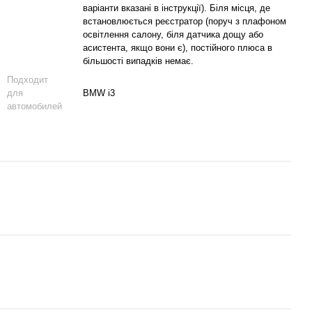
варіанти вказані в інструкції). Біля місця, де
встановлюється реєстратор (поруч з плафоном
освітлення салону, біля датчика дощу або
асистента, якщо вони є), постійного плюса в
більшості випадків немає.
Подходит
для
BMW i3
автомобилей