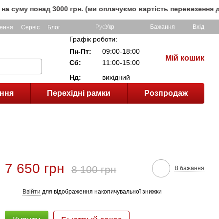
онад 3000 грн. (ми оплачуємо вартість перевезення до клієн
Рус
Укр
Бажання
Вхід
ення
Сервіс
Блог
Графік роботи:
Пн-Пт:
09:00-18:00
Мій кошик
Сб:
11:00-15:00
Нд:
вихідний
ння
Перехідні рамки
Розпродаж
7 650 грн
8 100 грн
В бажання
Ввійти
для відображення накопичувальної знижки
%