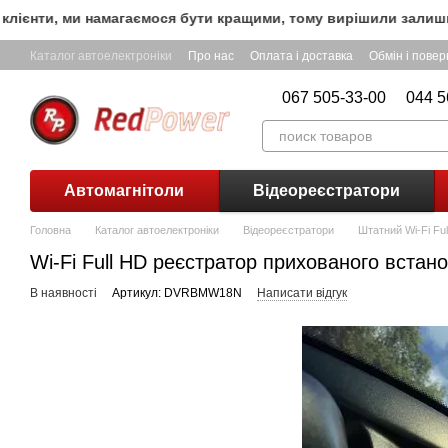
Перейти до основного контенту
єнти, ми намагаємося бути кращими, тому вирішили залишити 
Каталог автоелектроніки
Про нас
Оплата і доставка
Обмін і пове
067 505-33-00
044 5
Автомагнітоли
Відеореєстратори
Головна
Каталог автоелектроніки
Відеореєстратори
Штатний Wi-Fi F
Wi-Fi Full HD реєстратор прихованого вст
В наявності
Артикул: DVRBMW18N
Написати відгук