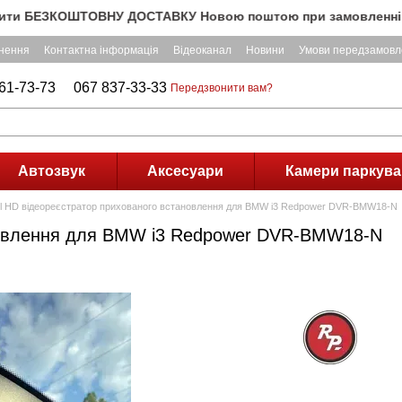
БЕЗКОШТОВНУ ДОСТАВКУ Новою поштою при замовленні на суму п
рнення
Контактна інформація
Відеоканал
Новини
Умови передзамовл
61-73-73
067 837-33-33
Передзвонити вам?
Автозвук
Аксесуари
Камери паркува
ull HD відеореєстратор прихованого встановлення для BMW i3 Redpower DVR-BMW18-N
ановлення для BMW i3 Redpower DVR-BMW18-N