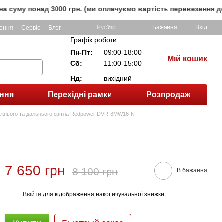
онад 3000 грн. (ми оплачуємо вартість перевезення до клієн
Рус
Укр
Бажання
Вхід
ення
Сервіс
Блог
Графік роботи:
Пн-Пт:
09:00-18:00
Мій кошик
Сб:
11:00-15:00
Нд:
вихідний
ння
Перехідні рамки
Розпродаж
ближнього та дальнього світла Redpower DVR-BMW16-N
7 650 грн
8 100 грн
В бажання
Ввійти
для відображення накопичувальної знижки
%