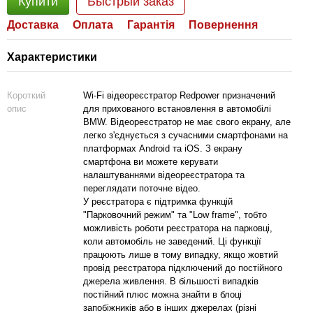
Купити
Быстрый заказ
Доставка
Оплата
Гарантія
Повернення
Характеристики
Короткий
Wi-Fi відеореєстратор Redpower призначений
опис
для прихованого встановлення в автомобілі
BMW. Відеореєстратор не має свого екрану, але
легко з'єднується з сучасними смартфонами на
платформах Android та iOS. З екрану
смартфона ви можете керувати
налаштуваннями відеореєстратора та
переглядати поточне відео.
У реєстратора є підтримка функцій
"Парковочний режим" та "Low frame", тобто
можливість роботи реєстратора на парковці,
коли автомобіль не заведений. Ці функції
працюють лише в тому випадку, якщо жовтий
провід реєстратора підключений до постійного
джерела живлення. В більшості випадків
постійний плюс можна знайти в блоці
запобіжників або в інших джерелах (різні