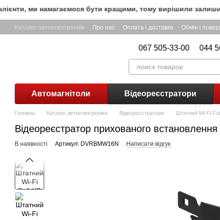
Перейти до основного контенту
нти, ми намагаємося бути кращими, тому вирішили залишити Б
Каталог автоелектроніки
Про нас
Оплата і доставка
Обмін і пове
067 505-33-00
044 5
Автомагнітоли
Відеореєстратори
Головна
Каталог автоелектроніки
Відеореєстратори
Штатний Wi-Fi Fu
Відеореєстратор прихованого встановленн
В наявності
Артикул: DVRBMW16N
Написати відгук