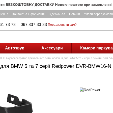
ЕЗКОШТОВНУ ДОСТАВКУ Новою поштою при замовленні на суму п
рнення
Контактна інформація
Відеоканал
Новини
Умови передзамовл
61-73-73
067 837-33-33
Передзвонити вам?
Автозвук
Аксесуари
Камери паркува
ll HD відеореєстратор прихованого встановлення для BMW 5 та 7 серії з асистентом 
я для BMW 5 та 7 серії Redpower DVR-BMW16-N