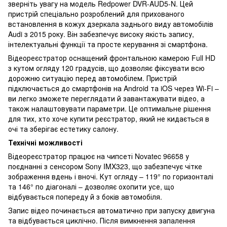
зверніть увагу на модель Redpower DVR-AUD5-N. Цей
пристрій спеціально розроблений для прихованого
встановлення в кожух дзеркала заднього виду автомобілів
Audi з 2015 року. Він забезпечує високу якість запису,
інтелектуальні функції та просте керування зі смартфона.
Відеореєстратор оснащений фронтальною камерою Full HD
з кутом огляду 120 градусів, що дозволяє фіксувати всю
дорожню ситуацію перед автомобілем. Пристрій
підключається до смартфонів на Android та iOS через Wi-Fi –
ви легко зможете переглядати й завантажувати відео, а
також налаштовувати параметри. Це оптимальне рішення
для тих, хто хоче купити реєстратор, який не кидається в
очі та зберігає естетику салону.
Технічні можливості
Відеореєстратор працює на чипсеті Novatec 96658 у
поєднанні з сенсором Sony IMX323, що забезпечує чітке
зображення вдень і вночі. Кут огляду – 119° по горизонталі
та 146° по діагоналі – дозволяє охопити усе, що
відбувається попереду й з боків автомобіля.
Запис відео починається автоматично при запуску двигуна
та відбувається циклічно. Після вимкнення запалення