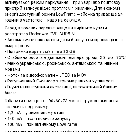
активується режим паркування – при ударі або поштовху
пристрій записує відео протягом 1 хвилини. Для економії
енергії доступний режим LowFrame – зйомка триває ще 24
години з частотою 1 кадр на секунду.
Серед ключових переваг, якщо ви вирішите купити
реєстратор Redpower DVR-AUD5-N:
• Автоматичне накладання дати й часу з синхронізацією зі
смартфоном
• Підтримка
карт пам’яті до 32 GB
• Стабільна робота в діапазоні температур від -35° до +75°С
• Меню українською, російською, англійською та іншими
мовами
• Фото- та відеоформати – JPEG та MOV
• Регульований G-сенсор з трьома рівнями чутливості
• Гнучкі налаштування експозиції, автоматичний баланс
білого
Габарити пристрою – 90×60×72 мм, а струм споживання
залежить від режиму:
• 1,2 mA – у вимкненому стані
• 140 mA – після повного запуску
• 100 mA – при активному LowFrame
Комплектація включає все необхідне для встановлення: