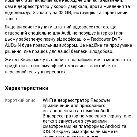
сам відеореєстратор у коробі дзеркала, дроти живлення та
відеовиходу, SD-карту на 32 GB, інструкцію та гарантійний
талон.
Якщо ви хочете купити штатний відеореєстратор, що
створений спеціально для Audi, не порушує інтер'єр і при
цьому забезпечує повну відеофіксацію – Redpower DVR-
AUD5-N буде правильним вибором. Це надійне та продумане
рішення, яке працює для вашої безпеки цілодобово.
Жителі Києва можуть особисто ознайомитися з моделлю та
придбати її в нашому офлайн-магазині – завітайте та
переконайтесь у її перевагах!
Характеристики
Короткий опис
Wi-Fi відеореєстратор Redpower
призначений для прихованого
встановлення в автомобілі Audi.
Відеореєстратор не має свого екрану, але
легко з'єднується з сучасними
смартфонами на платформах Android та
iOS. З екрану смартфона ви можете
керувати налаштуваннями