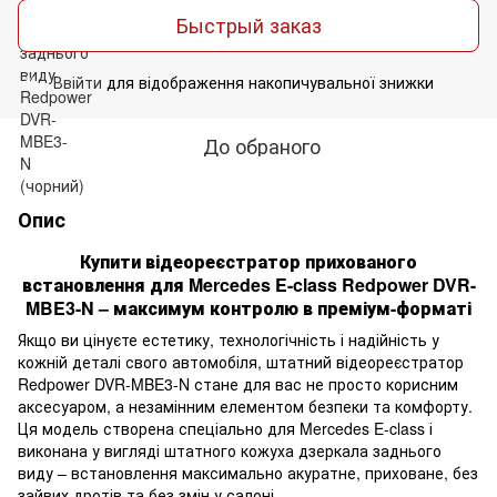
Быстрый заказ
Ввійти
для відображення накопичувальної знижки
%
До обраного
Опис
Купити відеореєстратор прихованого
встановлення для Mercedes E-class Redpower DVR-
MBE3-N – максимум контролю в преміум-форматі
Якщо ви цінуєте естетику, технологічність і надійність у
кожній деталі свого автомобіля, штатний відеореєстратор
Redpower DVR-MBE3-N стане для вас не просто корисним
аксесуаром, а незамінним елементом безпеки та комфорту.
Ця модель створена спеціально для Mercedes E-class і
виконана у вигляді штатного кожуха дзеркала заднього
виду – встановлення максимально акуратне, приховане, без
зайвих дротів та без змін у салоні.