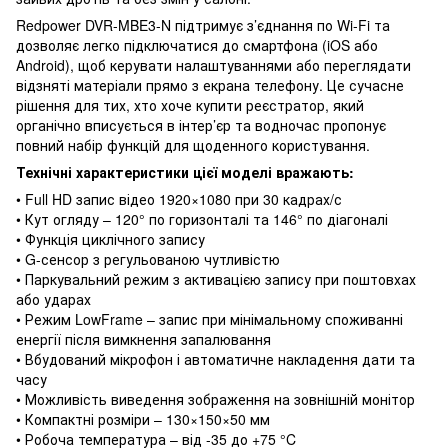
Redpower DVR-MBE3-N підтримує з’єднання по Wi-Fi та
дозволяє легко підключатися до смартфона (iOS або
Android), щоб керувати налаштуваннями або переглядати
відзняті матеріали прямо з екрана телефону. Це сучасне
рішення для тих, хто хоче купити реєстратор, який
органічно вписується в інтер’єр та водночас пропонує
повний набір функцій для щоденного користування.
Технічні характеристики цієї моделі вражають:
• Full HD запис відео 1920×1080 при 30 кадрах/с
• Кут огляду – 120° по горизонталі та 146° по діагоналі
• Функція циклічного запису
• G-сенсор з регульованою чутливістю
• Паркувальний режим з активацією запису при поштовхах
або ударах
• Режим LowFrame – запис при мінімальному споживанні
енергії після вимкнення запалювання
• Вбудований мікрофон і автоматичне накладення дати та
часу
• Можливість виведення зображення на зовнішній монітор
• Компактні розміри – 130×150×50 мм
• Робоча температура – від -35 до +75 °C