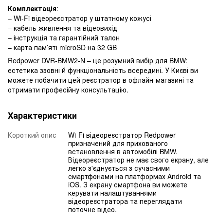
Комплектація
:
– Wi-Fi відеореєстратор у штатному кожусі
– кабель живлення та відеовихід
– інструкція та гарантійний талон
– карта пам’яті microSD на 32 GB
Redpower DVR-BMW2-N – це розумний вибір для BMW:
естетика ззовні й функціональність всередині. У Києві ви
можете побачити цей реєстратор в офлайн-магазині та
отримати професійну консультацію.
Характеристики
Короткий опис
Wi-Fi відеореєстратор Redpower
призначений для прихованого
встановлення в автомобілі BMW.
Відеореєстратор не має свого екрану, але
легко з'єднується з сучасними
смартфонами на платформах Android та
iOS. З екрану смартфона ви можете
керувати налаштуваннями
відеореєстратора та переглядати
поточне відео.