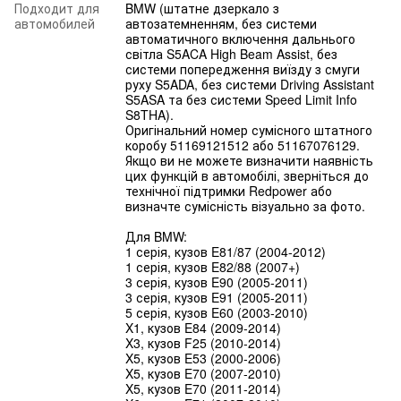
Подходит для
BMW (штатне дзеркало з
автомобилей
автозатемненням, без системи
автоматичного включення дальнього
світла S5ACA High Beam Assist, без
системи попередження виїзду з смуги
руху S5ADA, без системи Driving Assistant
S5ASA та без системи Speed Limit Info
S8THA).
Оригінальний номер сумісного штатного
коробу 51169121512 або 51167076129.
Якщо ви не можете визначити наявність
цих функцій в автомобілі, зверніться до
технічної підтримки Redpower або
визначте сумісність візуально за фото.
Для BMW:
1 серія, кузов E81/87 (2004-2012)
1 серія, кузов E82/88 (2007+)
3 серія, кузов E90 (2005-2011)
3 серія, кузов E91 (2005-2011)
5 серія, кузов E60 (2003-2010)
X1, кузов E84 (2009-2014)
X3, кузов F25 (2010-2014)
X5, кузов E53 (2000-2006)
X5, кузов E70 (2007-2010)
X5, кузов E70 (2011-2014)