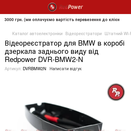
грн. (ми оплачуємо вартість перевезення до клієнта, але не
Каталог автоелектроніки
Відеореєстратори
Штатний Wi-F
Відеореєстратор для BMW в коробі
дзеркала заднього виду від
Redpower DVR-BMW2-N
Артикул:
DVRBMW2N
Написати відгук