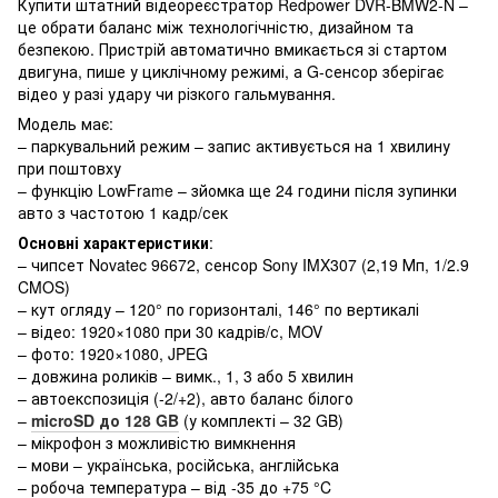
Купити штатний відеореєстратор Redpower DVR-BMW2-N –
це обрати баланс між технологічністю, дизайном та
безпекою. Пристрій автоматично вмикається зі стартом
двигуна, пише у циклічному режимі, а G-сенсор зберігає
відео у разі удару чи різкого гальмування.
Модель має:
– паркувальний режим – запис активується на 1 хвилину
при поштовху
– функцію LowFrame – зйомка ще 24 години після зупинки
авто з частотою 1 кадр/сек
Основні характеристики
:
– чипсет Novatec 96672, сенсор Sony IMX307 (2,19 Мп, 1/2.9
CMOS)
– кут огляду – 120° по горизонталі, 146° по вертикалі
– відео: 1920×1080 при 30 кадрів/с, MOV
– фото: 1920×1080, JPEG
– довжина роликів – вимк., 1, 3 або 5 хвилин
– автоекспозиція (-2/+2), авто баланс білого
–
microSD до 128 GB
(у комплекті – 32 GB)
– мікрофон з можливістю вимкнення
– мови – українська, російська, англійська
– робоча температура – від -35 до +75 °C