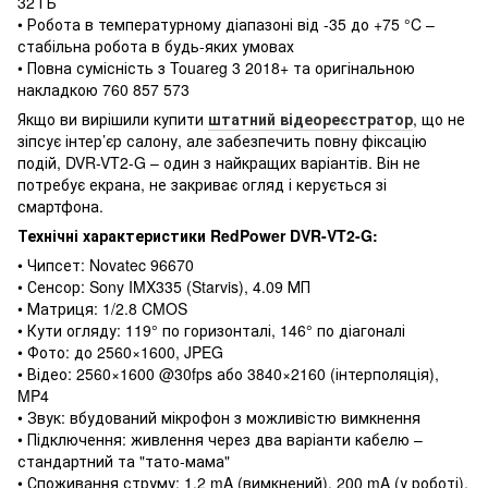
32 ГБ
• Робота в температурному діапазоні від -35 до +75 °C –
стабільна робота в будь-яких умовах
• Повна сумісність з Touareg 3 2018+ та оригінальною
накладкою 760 857 573
Якщо ви вирішили купити
штатний відеореєстратор
, що не
зіпсує інтер’єр салону, але забезпечить повну фіксацію
подій, DVR-VT2-G – один з найкращих варіантів. Він не
потребує екрана, не закриває огляд і керується зі
смартфона.
Технічні характеристики RedPower DVR-VT2-G:
• Чипсет: Novatec 96670
• Сенсор: Sony IMX335 (Starvis), 4.09 МП
• Матриця: 1/2.8 CMOS
• Кути огляду: 119° по горизонталі, 146° по діагоналі
• Фото: до 2560×1600, JPEG
• Відео: 2560×1600 @30fps або 3840×2160 (інтерполяція),
MP4
• Звук: вбудований мікрофон з можливістю вимкнення
• Підключення: живлення через два варіанти кабелю –
стандартний та "тато-мама"
• Споживання струму: 1.2 mA (вимкнений), 200 mA (у роботі),