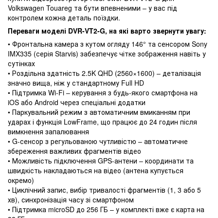
Volkswagen Touareg та бути впевненими – у вас під
контролем кожна деталь поїздки.
Переваги моделі DVR-VT2-G, на які варто звернути увагу:
• Фронтальна камера з кутом огляду 146° та сенсором Sony
IMX335 (серія Starvis) забезпечує чітке зображення навіть у
сутінках
• Роздільна здатність 2.5K QHD (2560×1600) – деталізація
значно вища, ніж у стандартному Full HD
• Підтримка Wi-Fi – керування з будь-якого смартфона на
iOS або Android через спеціальні додатки
• Паркувальний режим з автоматичним вмиканням при
ударах і функція LowFrame, що працює до 24 годин після
вимкнення запалювання
• G-сенсор з регульованою чутливістю – автоматичне
збереження важливих фрагментів відео
• Можливість підключення GPS-антени – координати та
швидкість накладаються на відео (антена купується
окремо)
• Циклічний запис, вибір тривалості фрагментів (1, 3 або 5
хв), синхронізація часу зі смартфоном
• Підтримка microSD до 256 ГБ – у комплекті вже є карта на