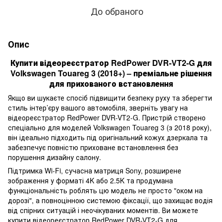
До обраного
Опис
Купити відеореєстратор RedPower DVR-VT2-G для
Volkswagen Touareg 3 (2018+) – преміальне рішення
для прихованого встановлення
Якщо ви шукаєте спосіб підвищити безпеку руху та зберегти
стиль інтер’єру вашого автомобіля, зверніть увагу на
відеореєстратор RedPower DVR-VT2-G. Пристрій створено
спеціально для моделей Volkswagen Touareg 3 (з 2018 року),
він ідеально підходить під оригінальний кожух дзеркала та
забезпечує повністю приховане встановлення без
порушення дизайну салону.
Підтримка Wi-Fi, сучасна матриця Sony, розширене
зображення у форматі 4K або 2.5K та продумана
функціональність роблять цю модель не просто "оком на
дорозі", а повноцінною системою фіксації, що захищає водія
від спірних ситуацій і неочікуваних моментів. Ви можете
купити відеореєстратор RedPower DVR-VT2-G для