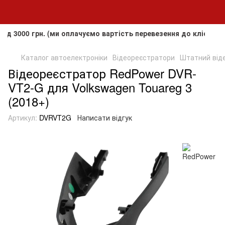
 грн. (ми оплачуємо вартість перевезення до клієнта, але н
Каталог автоелектроніки
Відеореєстратори
Штатний віде
Відеореєстратор RedPower DVR-
VT2-G для Volkswagen Touareg 3
(2018+)
Артикул:
DVRVT2G
Написати відгук