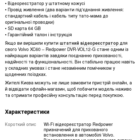
• Відеореєстратор у штатному кожусі
• Провід живлення (два варіанти під'єднання живлення:
стандартний кабель і кабель типу тато-мама до
оригінальної проводки)
• SD карта 64 GB
• Гарантійний талон і інструкція
Якщо ви вирішили купити
штатний відеореєстратор
для
свого Volvo XC60 – Redpower DVR-VOL12-G стане одним із
найкращих варіантів завдяки поєднанню прихованості,
надійності та функціональності. Він стабільно працює навіть
у складних умовах і стане незамінним помічником у
щоденних поїздках.
Жителі Києва можуть не лише замовити пристрій онлайн, а
й відвідати офлайн-магазин, щоб побачити модель наживо
та отримати професійну консультацію перед покупкою.
Характеристики
Короткий опис
Wi-Fi відеореєстратор Redpower
призначений для прихованого
встановлення в автомобілі Volvo.
Відеореєстратор не має власного екрану,