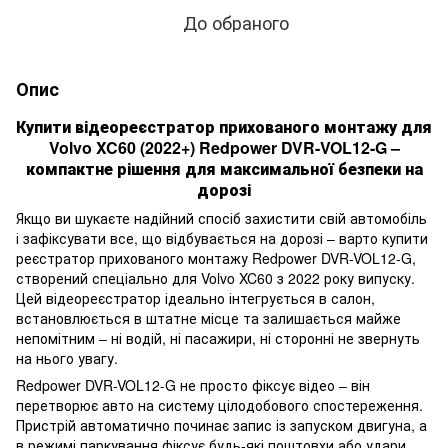
До обраного
Опис
Купити відеореєстратор прихованого монтажу для
Volvo XC60 (2022+) Redpower DVR-VOL12-G –
компактне рішення для максимальної безпеки на
дорозі
Якщо ви шукаєте надійний спосіб захистити свій автомобіль
і зафіксувати все, що відбувається на дорозі – варто купити
реєстратор прихованого монтажу Redpower DVR-VOL12-G,
створений спеціально для Volvo XC60 з 2022 року випуску.
Цей відеореєстратор ідеально інтегрується в салон,
встановлюється в штатне місце та залишається майже
непомітним – ні водій, ні пасажири, ні сторонні не звернуть
на нього увагу.
Redpower DVR-VOL12-G не просто фіксує відео – він
перетворює авто на систему цілодобового спостереження.
Пристрій автоматично починає запис із запуском двигуна, а
в режимі паркування фіксує будь-які поштовхи або удари,