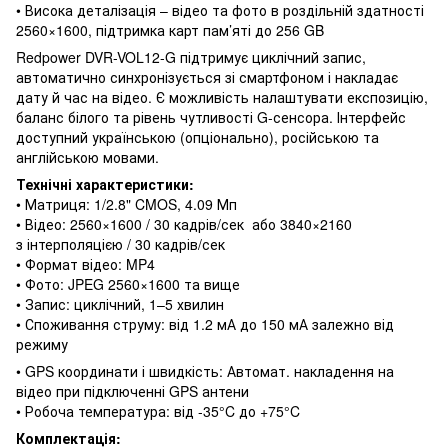
• Висока деталізація – відео та фото в роздільній здатності
2560×1600, підтримка карт пам’яті до 256 GB
Redpower DVR-VOL12-G підтримує циклічний запис,
автоматично синхронізується зі смартфоном і накладає
дату й час на відео. Є можливість налаштувати експозицію,
баланс білого та рівень чутливості G-сенсора. Інтерфейс
доступний українською (опціонально), російською та
англійською мовами.
Технічні характеристики:
• Матриця: 1/2.8" CMOS, 4.09 Мп
• Відео: 2560×1600 / 30 кадрів/сек або 3840×2160
з інтерполяцією / 30 кадрів/сек
• Формат відео: MP4
• Фото: JPEG 2560×1600 та вище
• Запис: циклічний, 1–5 хвилин
• Споживання струму: від 1.2 мА до 150 мА залежно від
режиму
•
GPS координати і швидкість: Автомат. накладення на
відео при підключенні GPS антени
• Робоча температура: від -35°C до +75°C
Комплектація: