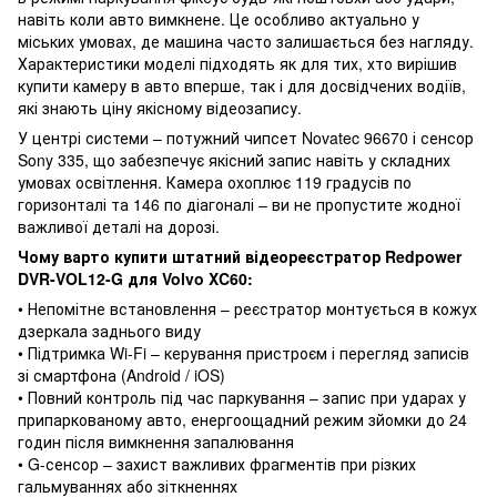
навіть коли авто вимкнене. Це особливо актуально у
міських умовах, де машина часто залишається без нагляду.
Характеристики моделі підходять як для тих, хто вирішив
купити камеру в авто вперше, так і для досвідчених водіїв,
які знають ціну якісному відеозапису.
У центрі системи – потужний чипсет Novatec 96670 і сенсор
Sony 335, що забезпечує якісний запис навіть у складних
умовах освітлення. Камера охоплює 119 градусів по
горизонталі та 146 по діагоналі – ви не пропустите жодної
важливої деталі на дорозі.
Чому варто купити штатний відеореєстратор Redpower
DVR-VOL12-G для Volvo XC60:
• Непомітне встановлення – реєстратор монтується в кожух
дзеркала заднього виду
• Підтримка Wi-Fi – керування пристроєм і перегляд записів
зі смартфона (Android / iOS)
• Повний контроль під час паркування – запис при ударах у
припаркованому авто, енергоощадний режим зйомки до 24
годин після вимкнення запалювання
• G-сенсор – захист важливих фрагментів при різких
гальмуваннях або зіткненнях