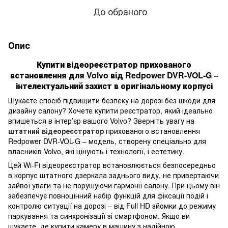
До обраного
Опис
Купити відеореєстратор прихованого
встановлення для Volvo від Redpower DVR-VOL-G –
інтелектуальний захист в оригінальному корпусі
Шукаєте спосіб підвищити безпеку на дорозі без шкоди для
дизайну салону? Хочете купити реєстратор, який ідеально
впишеться в інтер’єр вашого Volvo? Зверніть увагу на
штатний відеореєстратор
прихованого встановлення
Redpower DVR-VOL-G – модель, створену спеціально для
власників Volvo, які цінують і технології, і естетику.
Цей Wi-Fi відеореєстратор встановлюється безпосередньо
в корпус штатного дзеркала заднього виду, не привертаючи
зайвої уваги та не порушуючи гармонії салону. При цьому він
забезпечує повноцінний набір функцій для фіксації подій і
контролю ситуації на дорозі – від Full HD зйомки до режиму
паркування та синхронізації зі смартфоном. Якщо ви
шукаєте, де купити камеру в машину з надійною