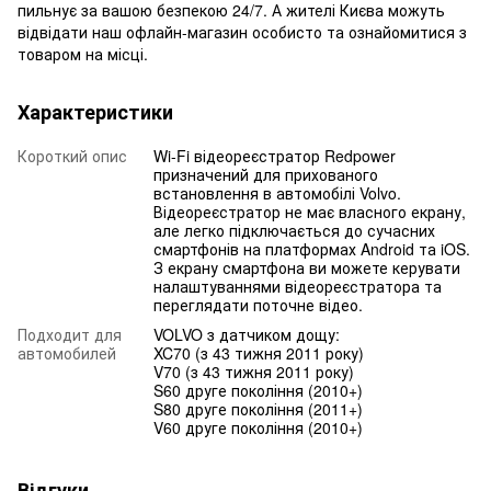
пильнує за вашою безпекою 24/7. А жителі Києва можуть
відвідати наш офлайн-магазин особисто та ознайомитися з
товаром на місці.
Характеристики
Короткий опис
Wi-Fi відеореєстратор Redpower
призначений для прихованого
встановлення в автомобілі Volvo.
Відеореєстратор не має власного екрану,
але легко підключається до сучасних
смартфонів на платформах Android та iOS.
З екрану смартфона ви можете керувати
налаштуваннями відеореєстратора та
переглядати поточне відео.
Подходит для
VOLVO з датчиком дощу:
автомобилей
XC70 (з 43 тижня 2011 року)
V70 (з 43 тижня 2011 року)
S60 друге покоління (2010+)
S80 друге покоління (2011+)
V60 друге покоління (2010+)
Відгуки