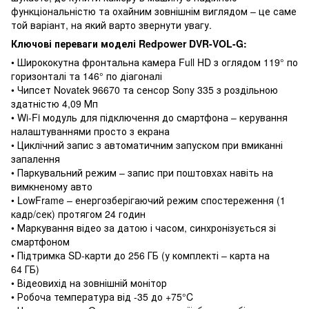
функціональністю та охайним зовнішнім виглядом – це саме
той варіант, на який варто звернути увагу.
Ключові переваги моделі Redpower DVR-VOL-G:
• Ширококутна фронтальна камера Full HD з оглядом 119° по
горизонталі та 146° по діагоналі
• Чипсет Novatek 96670 та сенсор Sony 335 з роздільною
здатністю 4,09 Мп
• Wi-Fi модуль для підключення до смартфона – керування
налаштуваннями просто з екрана
• Циклічний запис з автоматичним запуском при вмиканні
запалення
• Паркувальний режим – запис при поштовхах навіть на
вимкненому авто
• LowFrame – енергозберігаючий режим спостереження (1
кадр/сек) протягом 24 годин
• Маркування відео за датою і часом, синхронізується зі
смартфоном
• Підтримка SD-карти до 256 ГБ (у комплекті – карта на
64 ГБ)
• Відеовихід на зовнішній монітор
• Робоча температура від -35 до +75°C