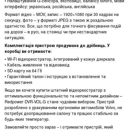
• Налаштування G-сенсора, експозиції, балансу білого, мови
інтерфейсу: українська, російська, англійська
Формат відео – MOV, запис – 1920×1080 при 30 кадрах на
секунду, фото – у форматі JPEG з такою ж роздільною
здатністю. Все, що потрібно для точного фіксування подій
на дорозі – в русі, на стоянці чи при нестандартних
ситуаціях.
Комплектація пристрою продумана до дрібниць. У
коробці ви отримаєте:
• Wi-Fi відеореєстратор, інтегрований у кожух дзеркала
• Кабель живлення та відеовихід
• SD-карту на 64 Гб
• Гарантійний талон і інструкцію з встановлення та
використання
Якщо ви хочете купити штатний відеореєстратор з
оптимальною функціональністю та непомітним дизайном –
Redpower DVR-VOL-G стане чудовим вибором. Пристрій
розроблено з урахуванням ергономіки автомобілів Volvo, не
потребує доопрацювання салону та працює стабільно за
будь-яких температур.
Замовляйте просто зараз – і отримаєте пристрій, який