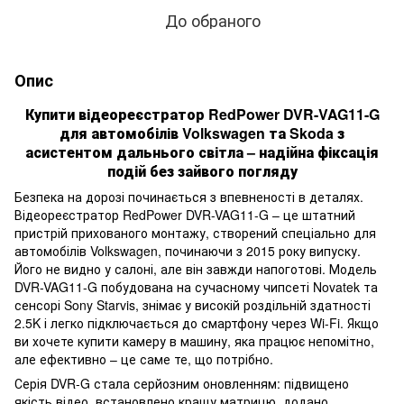
До обраного
Опис
Купити відеореєстратор RedPower DVR-VAG11-G
для автомобілів Volkswagen та Skoda з
асистентом дальнього світла – надійна фіксація
подій без зайвого погляду
Безпека на дорозі починається з впевненості в деталях.
Відеореєстратор RedPower DVR-VAG11-G – це штатний
пристрій прихованого монтажу, створений спеціально для
автомобілів Volkswagen, починаючи з 2015 року випуску.
Його не видно у салоні, але він завжди напоготові. Модель
DVR-VAG11-G побудована на сучасному чипсеті Novatek та
сенсорі Sony Starvis, знімає у високій роздільній здатності
2.5K і легко підключається до смартфону через Wi-Fi. Якщо
ви хочете купити камеру в машину, яка працює непомітно,
але ефективно – це саме те, що потрібно.
Серія DVR-G стала серйозним оновленням: підвищено
якість відео, встановлено кращу матрицю, додано