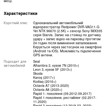
місці.
Характеристики
Короткий опис
Одноканальний автомобільний
відеореєстратор Redpower DVR-VAG11-G
Чіп NTK 96670 (2.5K) + сенсор Sony IMX335
серія Starvis. Запис на стоянці по датчику
удару + запис відео на парковці протягом
24 годин після вимкнення запалювання.
Керується через застосунок на смартфоні
(Android та iOS). Можливість підключення
GPS антени.
Подходит для
Seat
автомобилей
Alhambra 2, кузов 7N (2010+)
Leon 3, кузов 5F (2013+)
Skoda
Karoq (2017+)
Kodiaq (2016+)
Octavia A7 (2013-2020)
Octavia A8 (2020+)
Rapid 1- покоління (09.2012-09.2017)
Rapid 1-покоління, рестайлінг (02.2017-
11.2020)
Rapid 2-покоління (12.2019-03. 2023)