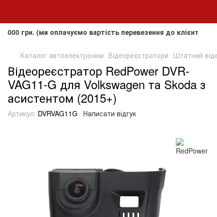
рн. (ми оплачуємо вартість перевезення до клієнта, але не 
Каталог автоелектроніки
Відеореєстратори
Штатний віде
Відеореєстратор RedPower DVR-
VAG11-G для Volkswagen та Skoda з
асистентом (2015+)
Артикул:
DVRVAG11G
Написати відгук