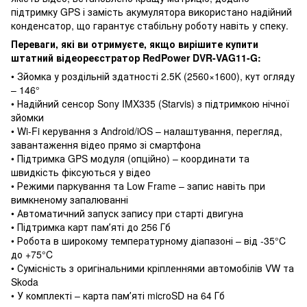
підтримку GPS і замість акумулятора використано надійний
конденсатор, що гарантує стабільну роботу навіть у спеку.
Переваги, які ви отримуєте, якщо вирішите купити
штатний відеореєстратор RedPower DVR-VAG11-G:
• Зйомка у роздільній здатності 2.5K (2560×1600), кут огляду
– 146°
• Надійний сенсор Sony IMX335 (Starvis) з підтримкою нічної
зйомки
• Wi-Fi керування з Android/iOS – налаштування, перегляд,
завантаження відео прямо зі смартфона
• Підтримка GPS модуля (опційно) – координати та
швидкість фіксуються у відео
• Режими паркування та Low Frame – запис навіть при
вимкненому запалюванні
• Автоматичний запуск запису при старті двигуна
• Підтримка карт памʼяті до 256 Гб
• Робота в широкому температурному діапазоні – від -35°C
до +75°C
• Сумісність з оригінальними кріпленнями автомобілів VW та
Skoda
• У комплекті – карта памʼяті microSD на 64 Гб