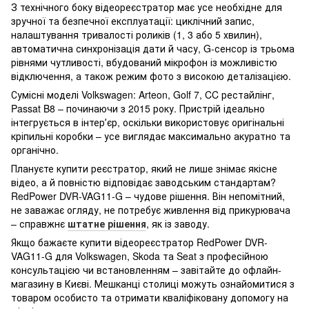
З технічного боку відеореєстратор має усе необхідне для
зручної та безпечної експлуатації: циклічний запис,
налаштування тривалості роликів (1, 3 або 5 хвилин),
автоматична синхронізація дати й часу, G-сенсор із трьома
рівнями чутливості, вбудований мікрофон із можливістю
відключення, а також режим фото з високою деталізацією.
Сумісні моделі Volkswagen: Arteon, Golf 7, CC рестайлінг,
Passat B8 – починаючи з 2015 року. Пристрій ідеально
інтегрується в інтерʼєр, оскільки використовує оригінальні
кріпильні коробки – усе виглядає максимально акуратно та
органічно.
Плануєте купити реєстратор, який не лише знімає якісне
відео, а й повністю відповідає заводським стандартам?
RedPower DVR-VAG11-G – чудове рішення. Він непомітний,
не заважає огляду, не потребує живлення від прикурювача
– справжнє
штатне рішення
, як із заводу.
Якщо бажаєте купити відеореєстратор RedPower DVR-
VAG11-G для Volkswagen, Skoda та Seat з професійною
консультацією чи встановленням – завітайте до офлайн-
магазину в Києві. Мешканці столиці можуть ознайомитися з
товаром особисто та отримати кваліфіковану допомогу на