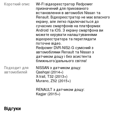
Короткий опис
Wi-Fi відеореєстратор Redpower
призначений для прихованого
встановлення в автомобілі Nissan та
Renault. Відеореєстратор не має власного
екрану, але легко підключається до
сучасних смартфонів на платформах
Android та iOS. З екрану смартфона ви
можете керувати налаштуваннями
відеореєстратора та переглядати
поточне відео.
Redpower DVR-NIS2-G сумісний з
автомобілями Renault та Nissan з
датчиком дощу і без асистента
ближнього/дальнього світла!
Подходит для
NISSAN з датчиком дощу:
автомобилей
Qashqai (2014+)
X-trail, T32 (2013+)
Murano, Z52 (2015+)
RENAULT з датчиком дощу:
Kagjar (2015+)
Відгуки