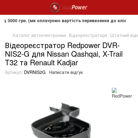
 грн. (ми оплачуємо вартість перевезення до клієнта, але н
Каталог автоелектроніки
Відеореєстратори
Штатний віде
Відеореєстратор Redpower DVR-
NIS2-G для Nissan Qashqai, X-Trail
T32 та Renault Kadjar
Артикул:
DVRNIS2G
Написати відгук