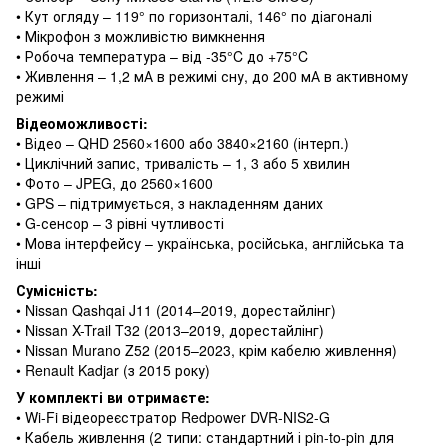
• Кут огляду – 119° по горизонталі, 146° по діагоналі
• Мікрофон з можливістю вимкнення
• Робоча температура – від -35°C до +75°C
• Живлення – 1,2 мА в режимі сну, до 200 мА в активному
режимі
Відеоможливості:
• Відео – QHD 2560×1600 або 3840×2160 (інтерп.)
• Циклічний запис, тривалість – 1, 3 або 5 хвилин
• Фото – JPEG, до 2560×1600
• GPS – підтримується, з накладенням даних
• G-сенсор – 3 рівні чутливості
• Мова інтерфейсу – українська, російська, англійська та
інші
Сумісність:
• Nissan Qashqai J11 (2014–2019, дорестайлінг)
• Nissan X-Trail T32 (2013–2019, дорестайлінг)
• Nissan Murano Z52 (2015–2023, крім кабелю живлення)
• Renault Kadjar (з 2015 року)
У комплекті ви отримаєте:
• Wi-Fi відеореєстратор Redpower DVR-NIS2-G
• Кабель живлення (2 типи: стандартний і pin-to-pin для