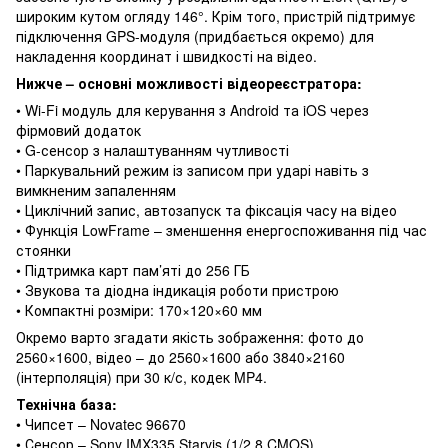
широким кутом огляду 146°. Крім того, пристрій підтримує
підключення GPS-модуля (придбається окремо) для
накладення координат і швидкості на відео.
Нижче – основні можливості відеореєстратора:
• Wi-Fi модуль для керування з Android та iOS через
фірмовий додаток
• G-сенсор з налаштуванням чутливості
• Паркувальний режим із записом при ударі навіть з
вимкненим запаленням
• Циклічний запис, автозапуск та фіксація часу на відео
• Функція LowFrame – зменшення енергоспоживання під час
стоянки
• Підтримка карт пам’яті до 256 ГБ
• Звукова та діодна індикація роботи пристрою
• Компактні розміри: 170×120×60 мм
Окремо варто згадати якість зображення: фото до
2560×1600, відео – до 2560×1600 або 3840×2160
(інтерполяція) при 30 к/с, кодек MP4.
Технічна база:
• Чипсет – Novatec 96670
• Сенсор – Sony IMX335 Starvis (1/2.8 CMOS)