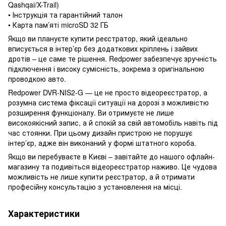
Qashqai/X-Trail)
• Інструкція та гарантійний талон
• Карта пам’яті microSD 32 ГБ
Якщо ви плануєте купити реєстратор, який ідеально
вписується в інтер’єр без додаткових кріплень і зайвих
дротів – це саме те рішення. Redpower забезпечує зручність
підключення і високу сумісність, зокрема з оригінальною
проводкою авто.
Redpower DVR-NIS2-G — це не просто відеореєстратор, а
розумна система фіксації ситуації на дорозі з можливістю
розширення функціоналу. Ви отримуєте не лише
високоякісний запис, а й спокій за свій автомобіль навіть під
час стоянки. При цьому дизайн пристрою не порушує
інтер’єр, адже він виконаний у формі штатного короба.
Якщо ви перебуваєте в Києві – завітайте до нашого офлайн-
магазину та подивіться відеореєстратор наживо. Це чудова
можливість не лише купити реєстратор, а й отримати
професійну консультацію з установлення на місці.
Характеристики