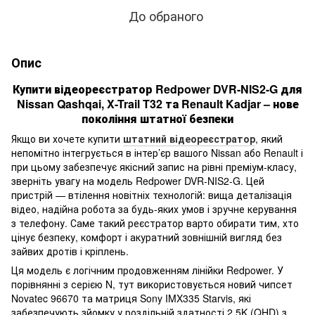
До обраного
Опис
Купити відеореєстратор Redpower DVR-NIS2-G для
Nissan Qashqai, X-Trail T32 та Renault Kadjar – нове
покоління штатної безпеки
Якщо ви хочете купити
штатний відеореєстратор
, який
непомітно інтегрується в інтер’єр вашого Nissan або Renault і
при цьому забезпечує якісний запис на рівні преміум-класу,
зверніть увагу на модель Redpower DVR-NIS2-G. Цей
пристрій — втілення новітніх технологій: вища деталізація
відео, надійна робота за будь-яких умов і зручне керування
з телефону. Саме такий реєстратор варто обирати тим, хто
цінує безпеку, комфорт і акуратний зовнішній вигляд без
зайвих дротів і кріплень.
Ця модель є логічним продовженням лінійки Redpower. У
порівнянні з серією N, тут використовується новий чипсет
Novatec 96670 та матриця Sony IMX335 Starvis, які
забезпечують зйомку у роздільній здатності 2.5K (QHD) з