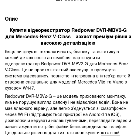
Опис
Купити відеореєстратор Redpower DVR-MBV2-G
для Mercedes-Benz V-Class – захист преміум-рівня з
високою деталізацією
Якщо ви цінуєте технологічність, безпеку та естетику в
кожній деталі свого автомобіля, варто купити
відеореєстратор Redpower DVR-MBV2-G для Mercedes-Benz
V-Class. Це не просто штатний аксесуар, а просунута
система відеозапису, повністю інтегрована в інтер’єр авто й
створена спеціально для моделей Mercedes Vito та Viano з
кузовом W447.
Redpower DVR-MBV2-G – це модель прихованого монтажу,
яка не порушує вигляд салону і не відволікає водія. Вона не
має власного екрану, але легко з’єднується зі смартфоном
через Wi-Fi (підтримуються пристрої на Android та iOS),
дозволяючи керувати налаштуваннями, переглядати відео й
завантажувати потрібні файли безпосередньо на телефон.
Це ідеальне рішення для тих, хто хоче купити
штатний