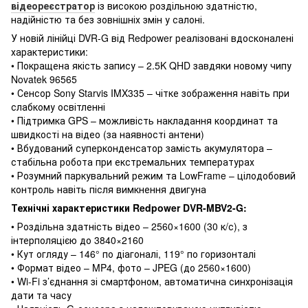
відеореєстратор
із високою роздільною здатністю,
надійністю та без зовнішніх змін у салоні.
У новій лінійці DVR-G від Redpower реалізовані вдосконалені
характеристики:
• Покращена якість запису – 2.5K QHD завдяки новому чипу
Novatek 96565
• Сенсор Sony Starvis IMX335 – чітке зображення навіть при
слабкому освітленні
• Підтримка GPS – можливість накладання координат та
швидкості на відео (за наявності антени)
• Вбудований суперконденсатор замість акумулятора –
стабільна робота при екстремальних температурах
• Розумний паркувальний режим та LowFrame – цілодобовий
контроль навіть після вимкнення двигуна
Технічні характеристики Redpower DVR-MBV2-G:
• Роздільна здатність відео – 2560×1600 (30 к/с), з
інтерполяцією до 3840×2160
• Кут огляду – 146° по діагоналі, 119° по горизонталі
• Формат відео – MP4, фото – JPEG (до 2560×1600)
• Wi-Fi з’єднання зі смартфоном, автоматична синхронізація
дати та часу