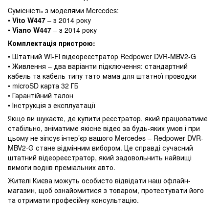
Сумісність з моделями Mercedes:
•
Vito W447
– з 2014 року
•
Viano W447
– з 2014 року
Комплектація пристрою:
• Штатний Wi-Fi відеореєстратор Redpower DVR-MBV2-G
• Живлення – два варіанти підключення: стандартний
кабель та кабель типу тато-мама для штатної проводки
• microSD карта 32 ГБ
• Гарантійний талон
• Інструкція з експлуатації
Якщо ви шукаєте, де купити реєстратор, який працюватиме
стабільно, зніматиме якісне відео за будь-яких умов і при
цьому не зіпсує інтер’єр вашого Mercedes – Redpower DVR-
MBV2-G стане відмінним вибором. Це справді сучасний
штатний відеореєстратор, який задовольнить найвищі
вимоги водіїв преміальних авто.
Жителі Києва можуть особисто відвідати наш офлайн-
магазин, щоб ознайомитися з товаром, протестувати його
та отримати професійну консультацію.