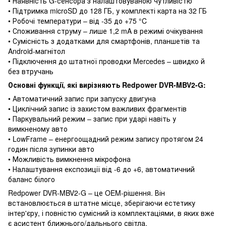
• Наявність G-сенсора з налаштовуваною чутливістю
• Підтримка microSD до 128 ГБ, у комплекті карта на 32 ГБ
• Робочі температури – від -35 до +75 °C
• Споживання струму – лише 1,2 mA в режимі очікування
• Сумісність з додатками для смартфонів, планшетів та
Android-магнітол
• Підключення до штатної проводки Mercedes – швидко й
без втручань
Основні функції, які вирізняють Redpower DVR-MBV2-G:
• Автоматичний запис при запуску двигуна
• Циклічний запис із захистом важливих фрагментів
• Паркувальний режим – запис при ударі навіть у
вимкненому авто
• LowFrame – енергоощадний режим запису протягом 24
годин після зупинки авто
• Можливість вимкнення мікрофона
• Налаштування експозиції від -6 до +6, автоматичний
баланс білого
Redpower DVR-MBV2-G – це OEM-рішення. Він
встановлюється в штатне місце, зберігаючи естетику
інтер'єру, і повністю сумісний із комплектаціями, в яких вже
є асистент ближнього/дальнього світла.