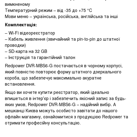
вимкненому
Температурний режим – від -35 до +75 °C
Мови меню – українська, російська, англійська та інші
Комплектація:
– Wi-Fi відеореєстратор
– Кабель живлення (звичайний та pin-to-pin до штатної
проводки)
– SD-карта на 32 GB
– Інструкція та гарантійний талон
Redpower DVR-MBS6-G постачається в чорному корпусі,
який повністю повторює форму штатного дзеркального
короба, що забезпечує максимально акуратне
встановлення.
Якщо ви хочете купити реєстратор, який ідеально
впишеться в інтерʼєр і забезпечить якісний запис за будь-
яких умов, Redpower DVR-MBS6-G – надійний вибір. А
мешканці Києва можуть особисто завітати до нашого
офлайн магазину, ознайомитися з продукцією Redpower та
отримати професійну консультацію.