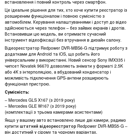
встановлення і повний контроль через смартфон.
Це ідеальне рішення для тих, хто хоче купити реєстратор із
розширеним функціоналом і повною сумісністю з
автомобілем. Керування налаштуваннями і доступ до відео
здійснюються через телефон – без зайвих екранів і дротів.
Встановивши цю модель, ви отримаєте сучасний
інструмент відеофіксації без втручання в дизайн салону.
Відеореєстратор Redpower DVR-MBS6-G підтримує роботу з
додатками для Android та iOS, що робить його
універсальним у використанні. Новий сенсор Sony IMX335 і
чипсет Novatek 96670 дозволяють знімати у форматі 2.5K
або 4K з інтерполяцією, а вбудований конденсатор і
можливість підключення GPS-антени розширюють
функціонал пристрою.
Сумісність:
– Mercedes GLS X167 (з 2019 року)
– Mercedes GLE W167 (з 2019 року)
(комплектації з трьома камерами асистентами)
Якщо у вашому авто встановлено лише дві камери, радимо
купити
штатний відеореєстратор
Redpower DVR-MBS5-G –
він доступний у сірому та чорному варіантах.