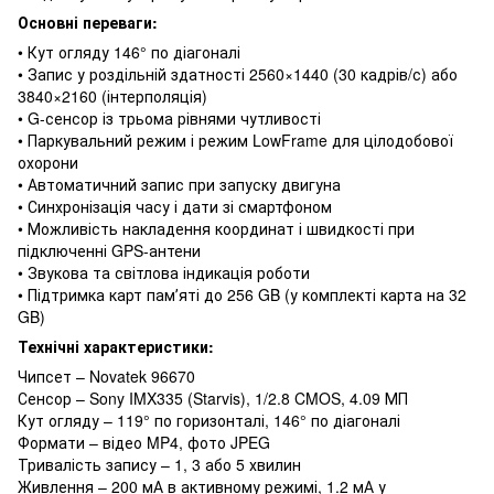
Основні переваги:
• Кут огляду 146° по діагоналі
• Запис у роздільній здатності 2560×1440 (30 кадрів/с) або
3840×2160 (інтерполяція)
• G-сенсор із трьома рівнями чутливості
• Паркувальний режим і режим LowFrame для цілодобової
охорони
• Автоматичний запис при запуску двигуна
• Синхронізація часу і дати зі смартфоном
• Можливість накладення координат і швидкості при
підключенні GPS-антени
• Звукова та світлова індикація роботи
• Підтримка карт памʼяті до 256 GB (у комплекті карта на 32
GB)
Технічні характеристики:
Чипсет – Novatek 96670
Сенсор – Sony IMX335 (Starvis), 1/2.8 CMOS, 4.09 МП
Кут огляду – 119° по горизонталі, 146° по діагоналі
Формати – відео MP4, фото JPEG
Тривалість запису – 1, 3 або 5 хвилин
Живлення – 200 мА в активному режимі, 1.2 мА у