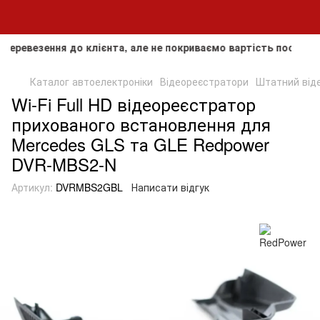
езення до клієнта, але не покриваємо вартість послуги звор
Каталог автоелектроніки
Відеореєстратори
Штатний від
Wi-Fi Full HD відеореєстратор
прихованого встановлення для
Mercedes GLS та GLE Redpower
DVR-MBS2-N
Артикул:
DVRMBS2GBL
Написати відгук