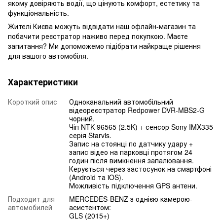
якому довіряють водії, що цінують комфорт, естетику та
функціональність.
Жителі Києва можуть відвідати наш офлайн-магазин та
побачити реєстратор наживо перед покупкою. Маєте
запитання? Ми допоможемо підібрати найкраще рішення
для вашого автомобіля.
Характеристики
Короткий опис
Одноканальний автомобільний
відеореєстратор Redpower DVR-MBS2-G
чорний.
Чіп NTK 96565 (2.5K) + сенсор Sony IMX335
серія Starvis.
Запис на стоянці по датчику удару +
запис відео на парковці протягом 24
годин після вимкнення запалювання.
Керується через застосунок на смартфоні
(Android та iOS).
Можливість підключення GPS антени.
Подходит для
MERCEDES-BENZ з однією камерою-
автомобилей
асистентом:
GLS (2015+)