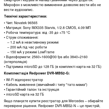
Мікрофон з можливістю вимкнення дозволяє вести або не
вести аудіозапис.
Технічні характеристики:
• Чип: Novatek 96565
• Матриця: Sony IMX335 Starvis, 1/2.8 CMOS, 4.09 МП
• Робоча температура: від -35 до +75 °C
• Струм споживання:
– 1.2 мА в неактивному режимі
– 200 мА під час роботи
– 150 мА у режимі LowFrame
• Відеоформати: 2560×1600@30 fps або 3840×2160
(інтерполяція)
• Підтримка microSD до 128 ГБ (в комплекті карта на 32 ГБ)
Комплектація Redpower DVR-MBS2-G:
• Wi-Fi відеореєстратор
• Кабель живлення (звичайний і типу "тато-мама")
• Гарантійний талон та інструкція
• microSD карта на 32 ГБ
Якщо плануєте купити реєстратор для Mercedes – обирайте
перевірене рішення. Redpower DVR-MBS2-N – це пристрій,