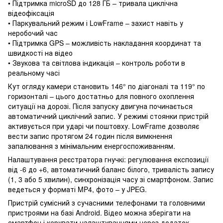
• Підтримка microSD до 128 ГБ – тривала циклічна
відеофіксація
• Паркувальний режим і LowFrame – захист навіть у
неробочий час
• Підтримка GPS – можливість накладання координат та
швидкості на відео
• Звукова та світлова індикація – контроль роботи в
реальному часі
Кут огляду камери становить 146° по діагоналі та 119° по
горизонталі – цього достатньо для повного охоплення
ситуації на дорозі. Після запуску двигуна починається
автоматичний циклічний запис. У режимі стоянки пристрій
активується при ударі чи поштовху. LowFrame дозволяє
вести запис протягом 24 годин після вимкнення
запалювання з мінімальним енергоспоживанням.
Налаштування реєстратора гнучкі: регулювання експозиції
від -6 до +6, автоматичний баланс білого, тривалість запису
(1, 3 або 5 хвилин), синхронізація часу зі смартфоном. Запис
ведеться у форматі MP4, фото – у JPEG.
Пристрій сумісний з сучасними телефонами та головними
пристроями на базі Android. Відео можна зберігати на
смартфон і керувати налаштуваннями через додаток.