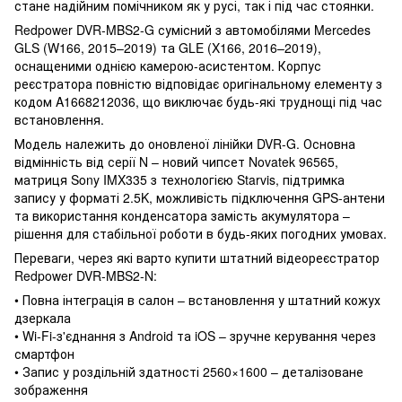
стане надійним помічником як у русі, так і під час стоянки.
Redpower DVR-MBS2-G сумісний з автомобілями Mercedes
GLS (W166, 2015–2019) та GLE (X166, 2016–2019),
оснащеними однією камерою-асистентом. Корпус
реєстратора повністю відповідає оригінальному елементу з
кодом A1668212036, що виключає будь-які труднощі під час
встановлення.
Модель належить до оновленої лінійки DVR-G. Основна
відмінність від серії N – новий чипсет Novatek 96565,
матриця Sony IMX335 з технологією Starvis, підтримка
запису у форматі 2.5K, можливість підключення GPS-антени
та використання конденсатора замість акумулятора –
рішення для стабільної роботи в будь-яких погодних умовах.
Переваги, через які варто купити штатний відеореєстратор
Redpower DVR-MBS2-N:
• Повна інтеграція в салон – встановлення у штатний кожух
дзеркала
• Wi-Fi-з'єднання з Android та iOS – зручне керування через
смартфон
• Запис у роздільній здатності 2560×1600 – деталізоване
зображення