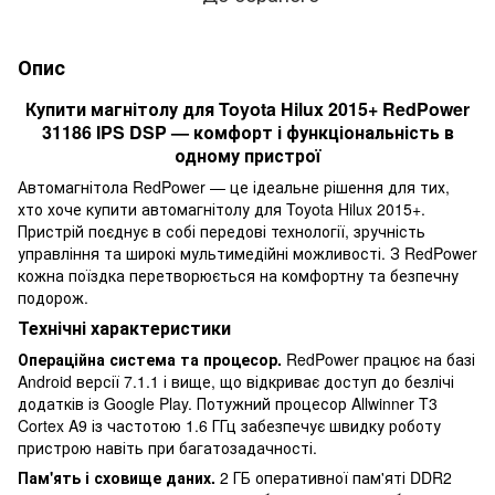
Опис
Купити магнітолу для Toyota Hilux 2015+ RedPower
31186 IPS DSP — комфорт і функціональність в
одному пристрої
Автомагнітола RedPower — це ідеальне рішення для тих,
хто хоче купити автомагнітолу для Toyota Hilux 2015+.
Пристрій поєднує в собі передові технології, зручність
управління та широкі мультимедійні можливості. З RedPower
кожна поїздка перетворюється на комфортну та безпечну
подорож.
Технічні характеристики
Операційна система та процесор.
RedPower працює на базі
Android версії 7.1.1 і вище, що відкриває доступ до безлічі
додатків із Google Play. Потужний процесор Allwinner T3
Cortex A9 із частотою 1.6 ГГц забезпечує швидку роботу
пристрою навіть при багатозадачності.
Пам'ять і сховище даних.
2 ГБ оперативної пам'яті DDR2