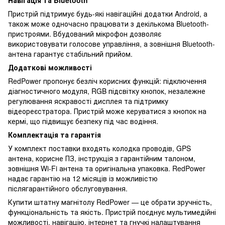
Пристрій підтримує будь-які навігаційні додатки Android, а
також може одночасно працювати з декількома Bluetooth-
пристроями. Вбудований мікрофон дозволяє
використовувати голосове управління, а зовнішня Bluetooth-
антена гарантує стабільний прийом.
Додаткові можливості
RedPower пропонує безліч корисних функцій: підключення
діагностичного модуля, RGB підсвітку кнопок, незалежне
регулювання яскравості дисплея та підтримку
відеореєстратора. Пристрій може керуватися з кнопок на
кермі, що підвищує безпеку під час водіння.
Комплектація та гарантія
У комплект поставки входять колодка проводів, GPS
антена, корисне ПЗ, інструкція з гарантійним талоном,
зовнішня Wi-Fi антена та оригінальна упаковка. RedPower
надає гарантію на 12 місяців із можливістю
післягарантійного обслуговування.
Купити штатну магнітолу RedPower — це обрати зручність,
функціональність та якість. Пристрій поєднує мультимедійні
можливості, навігацію, інтернет та гнучкі налаштування