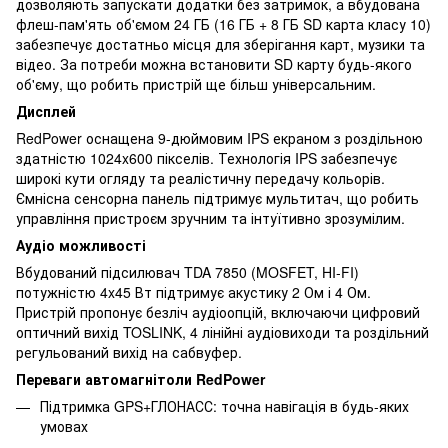
дозволяють запускати додатки без затримок, а вбудована
флеш-пам'ять об'ємом 24 ГБ (16 ГБ + 8 ГБ SD карта класу 10)
забезпечує достатньо місця для зберігання карт, музики та
відео. За потреби можна встановити SD карту будь-якого
об'єму, що робить пристрій ще більш універсальним.
Дисплей
RedPower оснащена 9-дюймовим IPS екраном з роздільною
здатністю 1024x600 пікселів. Технологія IPS забезпечує
широкі кути огляду та реалістичну передачу кольорів.
Ємнісна сенсорна панель підтримує мультитач, що робить
управління пристроєм зручним та інтуїтивно зрозумілим.
Аудіо можливості
Вбудований підсилювач TDA 7850 (MOSFET, HI-FI)
потужністю 4x45 Вт підтримує акустику 2 Ом і 4 Ом.
Пристрій пропонує безліч аудіоопцій, включаючи цифровий
оптичний вихід TOSLINK, 4 лінійні аудіовиходи та роздільний
регульований вихід на сабвуфер.
Переваги автомагнітоли RedPower
Підтримка GPS+ГЛОНАСС: точна навігація в будь-яких
умовах