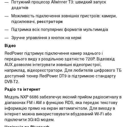
Потужний процесор Allwinner T3: швидкий запуск
додатків
Можливість підключення зовнішніх пристроїв: камери,
підсилювачі,
реєстратори
Підтримка всіх популярних форматів мультимедіа
Зручне управління з кнопок на кермі
Відео
RedPower підтримує підключення камер заднього і
переднього виду з роздільною здатністю 720P. Відеовхід
AUX дозволяє інтегрувати зовнішні відеопристрої,
наприклад, відеореєстратори. Для любителів цифрового ТБ
доступний тюнер RedPower DT9 із підтримкою стандарту
DVB-T2.
Радіо та інтернет
Модуль NXP 6686 забезпечує якісний прийом радіосигналу в
діапазонах FM і AM з функцією RDS, яка передає текстову
інформацію прямо на екран автомагнітоли. Для виходу в
інтернет можна використовувати вбудований Wi-Fi або
підключити 3G/4G модем.
Навігація та Bluetooth