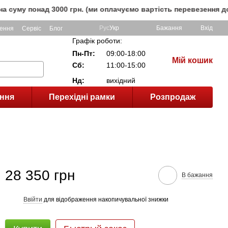
онад 3000 грн. (ми оплачуємо вартість перевезення до клієн
Рус
Укр
Бажання
Вхід
ення
Сервіс
Блог
Графік роботи:
Пн-Пт:
09:00-18:00
Мій кошик
Сб:
11:00-15:00
Нд:
вихідний
ння
Перехідні рамки
Розпродаж
28 350 грн
В бажання
Ввійти
для відображення накопичувальної знижки
%