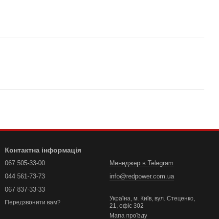
Контактна інформація
067 505-33-00
Менеджер в Telegram
044 561-73-73
info@redpower.com.ua
067 837-33-33
Україна, м. Київ, вул. Стеценко,
Передзвонити вам?
21, офіс 302
Мапа проїзду