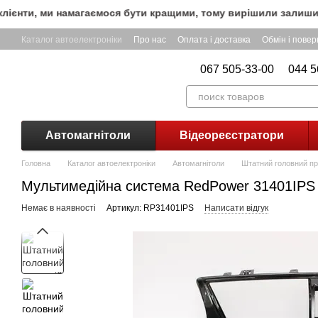
Перейти до основного контенту
єнти, ми намагаємося бути кращими, тому вирішили залишити 
Каталог автоелектроніки
Про нас
Оплата і доставка
Обмін і пове
067 505-33-00
044 5
Автомагнітоли
Відеореєстратори
Головна
Каталог автоелектроніки
Автомагнітоли
Штатний головний пр
Мультимедійна система RedPower 31401IPS 
Немає в наявності
Артикул: RP31401IPS
Написати відгук