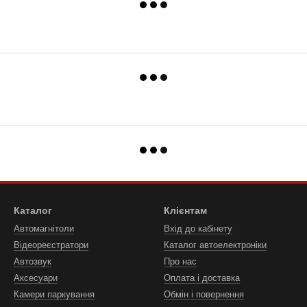
Каталог
Клієнтам
Автомагнітоли
Вхід до кабінету
Відеореєстратори
Каталог автоелектроніки
Автозвук
Про нас
Аксесуари
Оплата і доставка
Камери паркування
Обмін і повернення