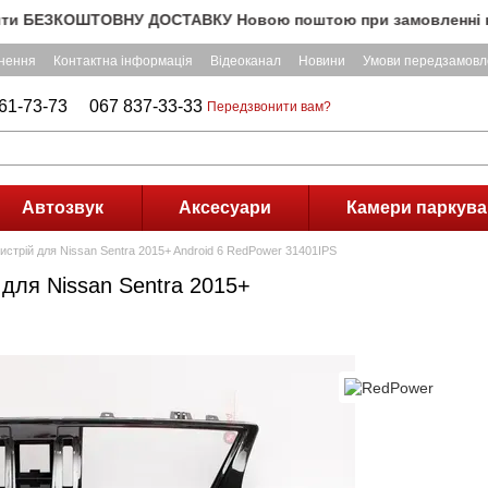
БЕЗКОШТОВНУ ДОСТАВКУ Новою поштою при замовленні на суму п
рнення
Контактна інформація
Відеоканал
Новини
Умови передзамовл
61-73-73
067 837-33-33
Передзвонити вам?
Автозвук
Аксесуари
Камери паркува
истрій для Nissan Sentra 2015+ Android 6 RedPower 31401IPS
для Nissan Sentra 2015+