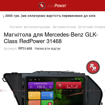
грн. (ми оплачуємо вартість перевезення до клієнта, але н
Каталог автоелектроніки
Автомагнітоли
Штатний головни
Магнітола для Mercedes-Benz GLK-
Class RedPower 31468
Артикул:
RP31468
Написати відгук