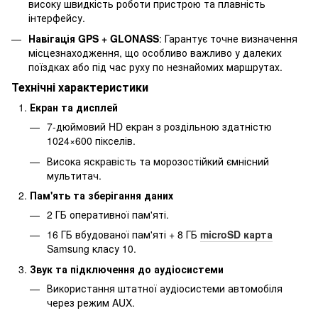
високу швидкість роботи пристрою та плавність
інтерфейсу.
Навігація GPS + GLONASS
: Гарантує точне визначення
місцезнаходження, що особливо важливо у далеких
поїздках або під час руху по незнайомих маршрутах.
Технічні характеристики
Екран та дисплей
7-дюймовий HD екран з роздільною здатністю
1024×600 пікселів.
Висока яскравість та морозостійкий ємнісний
мультитач.
Пам'ять та зберігання даних
2 ГБ оперативної пам'яті.
16 ГБ вбудованої пам'яті + 8 ГБ
microSD карта
Samsung класу 10.
Звук та підключення до аудіосистеми
Використання штатної аудіосистеми автомобіля
через режим AUX.