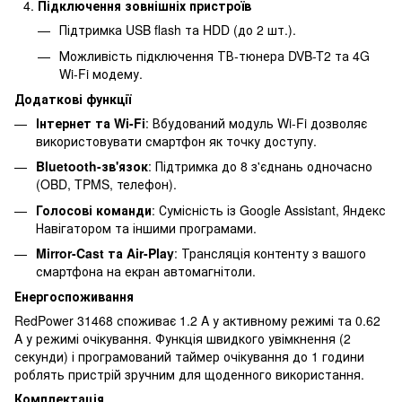
Підключення зовнішніх пристроїв
Підтримка USB flash та HDD (до 2 шт.).
Можливість підключення ТВ-тюнера DVB-T2 та 4G
Wi-Fi модему.
Додаткові функції
Інтернет та Wi-Fi
: Вбудований модуль Wi-Fi дозволяє
використовувати смартфон як точку доступу.
Bluetooth-зв'язок
: Підтримка до 8 з'єднань одночасно
(OBD, TPMS, телефон).
Голосові команди
: Сумісність із Google Assistant, Яндекс
Навігатором та іншими програмами.
Mirror-Cast та Air-Play
: Трансляція контенту з вашого
смартфона на екран автомагнітоли.
Енергоспоживання
RedPower 31468 споживає 1.2 A у активному режимі та 0.62
A у режимі очікування. Функція швидкого увімкнення (2
секунди) і програмований таймер очікування до 1 години
роблять пристрій зручним для щоденного використання.
Комплектація