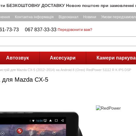
ЕЗКОШТОВНУ ДОСТАВКУ Новою поштою при замовленні на суму по
рнення
Контактна інформація
Відеоканал
Новини
Умови передзамовл
61-73-73
067 837-33-33
Передзвонити вам?
Автозвук
Аксесуари
Камери паркува
истрій для Mazda CX-5 (2012–2014) на Android 8 (Oreo) RedPower 51112 R K IPS DSP
K для Mazda CX-5