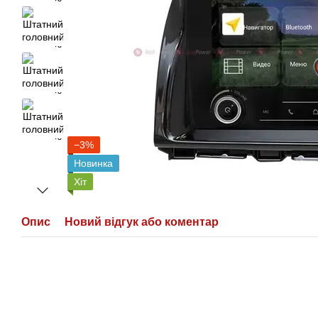
−3%
Новинка
Хіт
Опис
Новий відгук або коментар