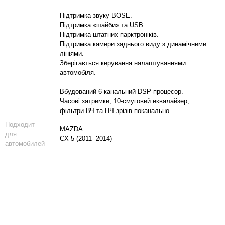
Підтримка звуку BOSE.
Підтримка «шайби» та USB.
Підтримка штатних парктроніків.
Підтримка камери заднього виду з динамічними
лініями.
Зберігається керування налаштуваннями
автомобіля.
Вбудований 6-канальний DSP-процесор.
Часові затримки, 10-смуговий еквалайзер,
фільтри ВЧ та НЧ зрізів поканально.
Подходит
MAZDA
для
CX-5 (2011- 2014)
автомобилей