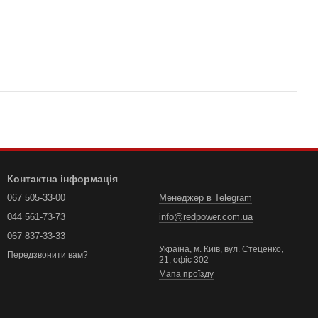
Контактна інформація
067 505-33-00
Менеджер в Telegram
044 561-73-73
info@redpower.com.ua
067 837-33-33
Україна, м. Київ, вул. Стеценко,
Передзвонити вам?
21, офіс 302
Мапа проїзду