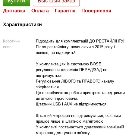
Купити
Быстрый заказ
Доставка
Оплата
Гарантія
Повернення
Характеристики
Короткий
Підходить для комплектацій ДО РЕСТАЙЛІНГУ!
опис
Після рестайлінгу, починаючи з 2015 року і
новіше, не підходить!
У комплектаціях із системою BOSE
регулювання динаміків ПЕРЕД/ЗАД не
підтримується.
Регулювання ЛІВОГО та ПРАВОГО каналу
зберігається.
Це є особливістю роботи пристрою та підтримки
штатного підсилювача.
Штатний USB і AUX не підтримуються.
Штатний мікрофон не підтримується, оскільки
працює лише зі штатною магнітолою.
У комплекті постачається додатковий зовнішній
мікрофон для гучного зв’язку.