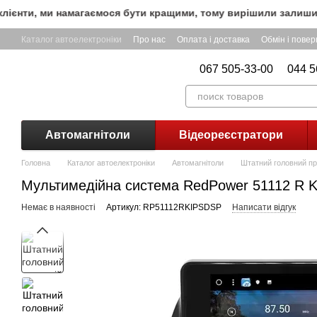
Перейти до основного контенту
нти, ми намагаємося бути кращими, тому вирішили залишити Б
Каталог автоелектроніки
Про нас
Оплата і доставка
Обмін і пове
067 505-33-00
044 5
Автомагнітоли
Відеореєстратори
Головна
Каталог автоелектроніки
Автомагнітоли
Штатний головний пр
Мультимедійна система RedPower 51112 R 
Немає в наявності
Артикул: RP51112RKIPSDSP
Написати відгук