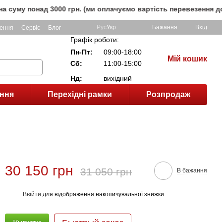
над 3000 грн. (ми оплачуємо вартість перевезення до клієнт
Рус
Укр
Бажання
Вхід
ення
Сервіс
Блог
Графік роботи:
Пн-Пт:
09:00-18:00
Мій кошик
Сб:
11:00-15:00
Нд:
вихідний
ння
Перехідні рамки
Розпродаж
30 150 грн
31 050 грн
В бажання
Ввійти
для відображення накопичувальної знижки
%