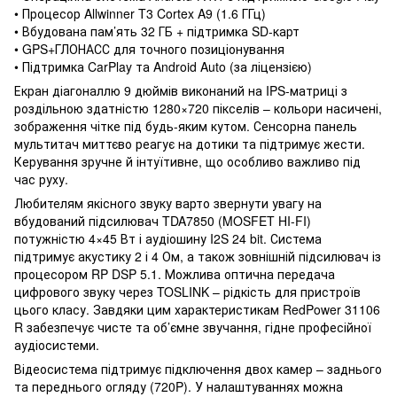
• Процесор Allwinner T3 Cortex A9 (1.6 ГГц)
• Вбудована пам’ять 32 ГБ + підтримка SD-карт
• GPS+ГЛОНАСС для точного позиціонування
• Підтримка CarPlay та Android Auto (за ліцензією)
Екран діагоналлю 9 дюймів виконаний на IPS-матриці з
роздільною здатністю 1280×720 пікселів – кольори насичені,
зображення чітке під будь-яким кутом. Сенсорна панель
мультитач миттєво реагує на дотики та підтримує жести.
Керування зручне й інтуїтивне, що особливо важливо під
час руху.
Любителям якісного звуку варто звернути увагу на
вбудований підсилювач TDA7850 (MOSFET HI-FI)
потужністю 4×45 Вт і аудіошину I2S 24 bit. Система
підтримує акустику 2 і 4 Ом, а також зовнішній підсилювач із
процесором RP DSP 5.1. Можлива оптична передача
цифрового звуку через TOSLINK – рідкість для пристроїв
цього класу. Завдяки цим характеристикам RedPower 31106
R забезпечує чисте та об’ємне звучання, гідне професійної
аудіосистеми.
Відеосистема підтримує підключення двох камер – заднього
та переднього огляду (720P). У налаштуваннях можна