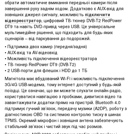
обрати автоматичне вмикання передньої камери після
завершення руху заднім ходом. Додатково є AUX-вхід для
зовнішніх джерел сигналу, можливість
підключити
відеореєстратор
, цифровий ТВ-тюнер DVB-T2 RedPower
DT9 та навіть DVD-привід через USB. Це універсальне
мультимедійне рішення, що підходить для будь-яких
сценаріїв – від паркування до подорожей.
• Підтримка двох камер (передня/задня)
• AUX-вхід та AV-відеовхід
• Можливість підключення відеореєстратора
• ТВ-тюнер RedPower DT9 (DVB-T2)
• 2 USB-порти для флешок і HDD до 1 ТБ
Магнітола має вбудований Wi-Fi і можливість підключення
3G/4G USB-модема, тому інтернет доступний у будь-якій
поїздці. Це означає, що ви можете слухати онлайн-радіо,
користуватися навігацією з пробками, дивитися відео та
завантажувати додатки прямо на пристрій. Bluetooth 4.0
підтримує гучний зв’язок, передачу музики (A2DP), роботу з
діагностикою OBD та системою контролю тиску в шинах
TPMS. Окремий мікрофон і зовнішня антена забезпечують
стабільний зв’язок і чистий звук під час розмов.