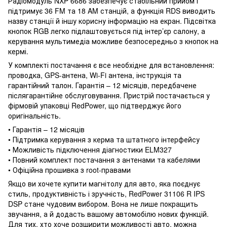
Радіомодуль NXP 6686 забезпечує стабільний прийом і
підтримує 36 FM та 18 AM станцій, а функція RDS виводить
назву станції й іншу корисну інформацію на екран. Підсвітка
кнопок RGB легко підлаштовується під інтер’єр салону, а
керування мультимедіа можливе безпосередньо з кнопок на
кермі.
У комплекті постачання є все необхідне для встановлення:
проводка, GPS-антена, Wi-Fi антена, інструкція та
гарантійний талон. Гарантія – 12 місяців, передбачене
післягарантійне обслуговування. Пристрій постачається у
фірмовій упаковці RedPower, що підтверджує його
оригінальність.
• Гарантія – 12 місяців
• Підтримка керування з керма та штатного інтерфейсу
• Можливість підключення діагностики ELM327
• Повний комплект постачання з антенами та кабелями
• Офіційна прошивка з root-правами
Якщо ви хочете купити магнітолу для авто, яка поєднує
стиль, продуктивність і зручність, RedPower 31106 R IPS
DSP стане чудовим вибором. Вона не лише покращить
звучання, а й додасть вашому автомобілю нових функцій.
Для тих, хто хоче розширити можливості авто, можна