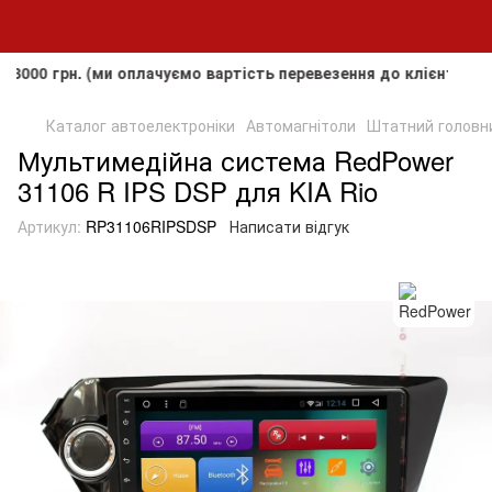
рн. (ми оплачуємо вартість перевезення до клієнта, але не 
Каталог автоелектроніки
Автомагнітоли
Штатний головний
Мультимедійна система RedPower
31106 R IPS DSP для KIA Rio
Артикул:
RP31106RIPSDSP
Написати відгук