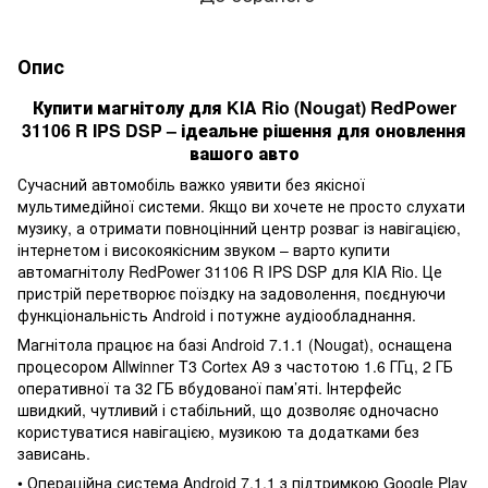
Опис
Купити магнітолу для KIA Rio (Nougat) RedPower
31106 R IPS DSP – ідеальне рішення для оновлення
вашого авто
Сучасний автомобіль важко уявити без якісної
мультимедійної системи. Якщо ви хочете не просто слухати
музику, а отримати повноцінний центр розваг із навігацією,
інтернетом і високоякісним звуком – варто купити
автомагнітолу RedPower 31106 R IPS DSP для KIA Rio. Це
пристрій перетворює поїздку на задоволення, поєднуючи
функціональність Android і потужне аудіообладнання.
Магнітола працює на базі Android 7.1.1 (Nougat), оснащена
процесором Allwinner T3 Cortex A9 з частотою 1.6 ГГц, 2 ГБ
оперативної та 32 ГБ вбудованої пам’яті. Інтерфейс
швидкий, чутливий і стабільний, що дозволяє одночасно
користуватися навігацією, музикою та додатками без
зависань.
• Операційна система Android 7.1.1 з підтримкою Google Play